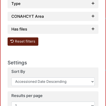
Type
Load
CONAHCYT Area
Has files
Reset filters
Load
Settings
Sort By
Results per page
Load