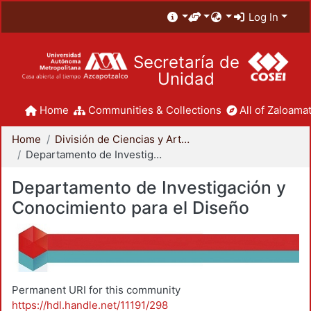
Log In
Secretaría de
Unidad
Home
Communities & Collections
All of Zaloamat
Home
División de Ciencias y Artes para el Diseño
Departamento de Investigación y Conocimiento para el Diseño
Departamento de Investigación y
Conocimiento para el Diseño
Permanent URI for this community
https://hdl.handle.net/11191/298