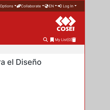
Options
Collaborate
EN
Log In
My List
[0]
a el Diseño