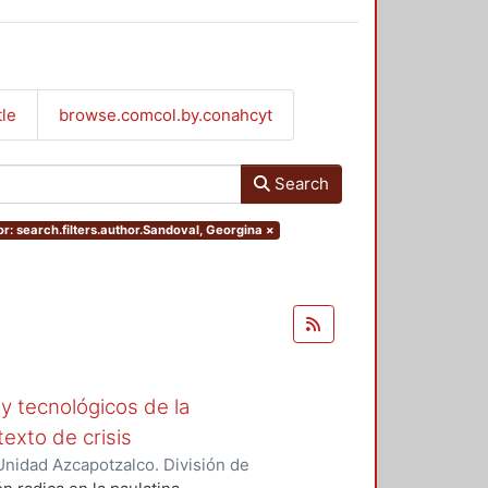
tle
browse.comcol.by.conahcyt
Search
r: search.filters.author.Sandoval, Georgina
×
y tecnológicos de la
exto de crisis
nidad Azcapotzalco. División de