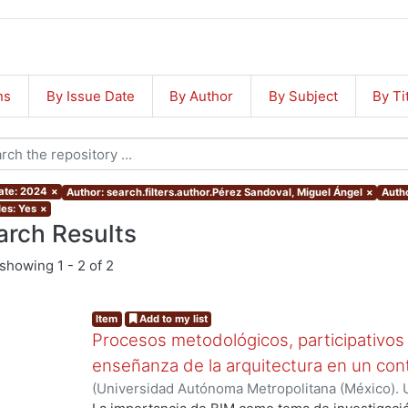
ns
By Issue Date
By Author
By Subject
By Ti
ate: 2024
×
Author: search.filters.author.Pérez Sandoval, Miguel Ángel
×
Autho
les: Yes
×
arch Results
showing
1 - 2 of 2
Item
Add to my list
Procesos metodológicos, participativos 
enseñanza de la arquitectura en un cont
(
Universidad Autónoma Metropolitana (México). U