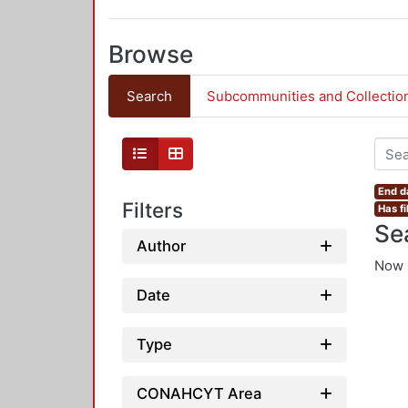
Browse
Search
Subcommunities and Collectio
End d
Filters
Has fi
Se
Author
Now 
Date
Type
CONAHCYT Area