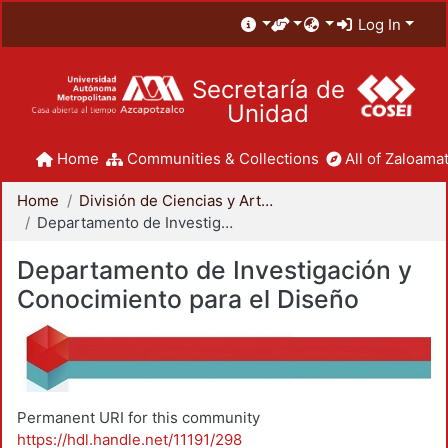
Log In
Secretaría de
Unidad
Home
Communities & Collections
All of Zaloamat
Home
División de Ciencias y Artes para el Diseño
Departamento de Investigación y Conocimiento para el Diseño
Departamento de Investigación y
Conocimiento para el Diseño
Permanent URI for this community
https://hdl.handle.net/11191/298