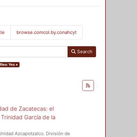
tle
browse.comcol.by.conahcyt
Search
files: Yes
×
udad de Zacatecas: el
Trinidad García de la
nidad Azcapotzalco. División de