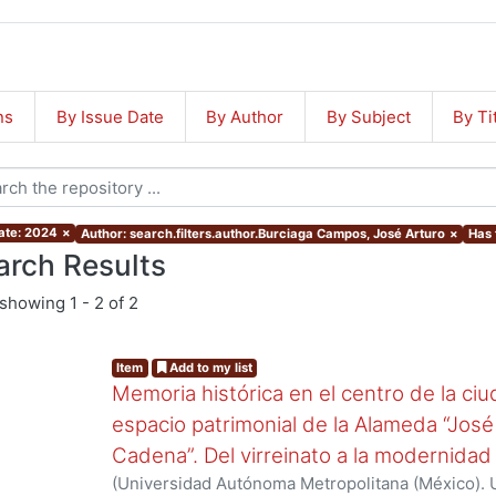
ns
By Issue Date
By Author
By Subject
By Ti
ate: 2024
×
Author: search.filters.author.Burciaga Campos, José Arturo
×
Has 
arch Results
showing
1 - 2 of 2
Item
Add to my list
Memoria histórica en el centro de la ci
espacio patrimonial de la Alameda “José 
Cadena”. Del virreinato a la modernidad
(
Universidad Autónoma Metropolitana (México). U