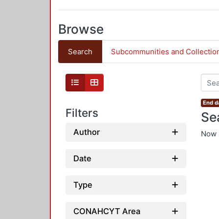
Browse
Search
Subcommunities and Collectio
End d
Filters
Se
Author
Now 
Date
Type
CONAHCYT Area