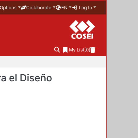
Options
Collaborate
EN
Log In
My List
[0]
a el Diseño