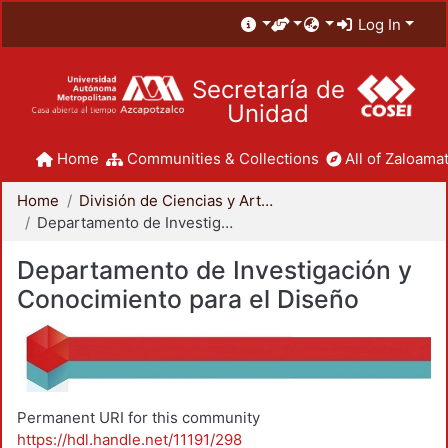
Log In
Secretaría de
Unidad
Home
Communities & Collections
All of Zaloamat
Home
División de Ciencias y Artes para el Diseño
Departamento de Investigación y Conocimiento para el Diseño
Departamento de Investigación y
Conocimiento para el Diseño
Permanent URI for this community
https://hdl.handle.net/11191/298