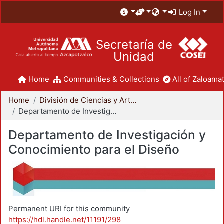
Log In
Secretaría de
Unidad
Home
Communities & Collections
All of Zaloamat
Home
División de Ciencias y Artes para el Diseño
Departamento de Investigación y Conocimiento para el Diseño
Departamento de Investigación y
Conocimiento para el Diseño
Permanent URI for this community
https://hdl.handle.net/11191/298