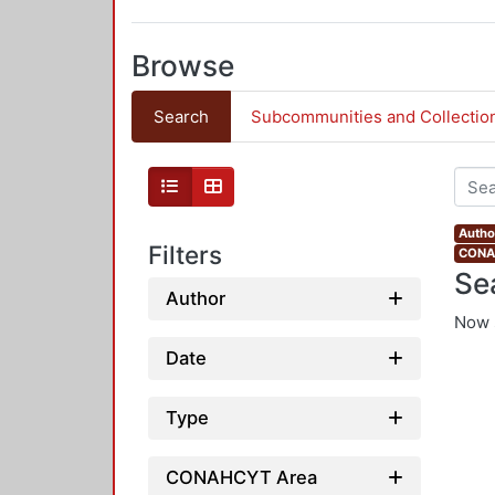
Browse
Search
Subcommunities and Collectio
Author
Filters
CONAH
Se
Author
Now 
Date
Type
CONAHCYT Area