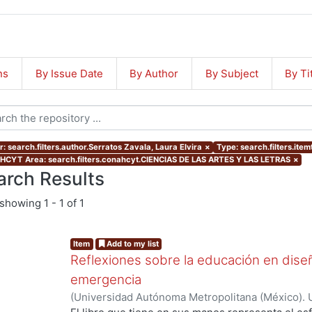
ns
By Issue Date
By Author
By Subject
By Ti
: search.filters.author.Serratos Zavala, Laura Elvira
×
Type: search.filters.item
CYT Area: search.filters.conahcyt.CIENCIAS DE LAS ARTES Y LAS LETRAS
×
arch Results
showing
1 - 1 of 1
Item
Add to my list
Reflexiones sobre la educación en dise
emergencia
(
Universidad Autónoma Metropolitana (México). U