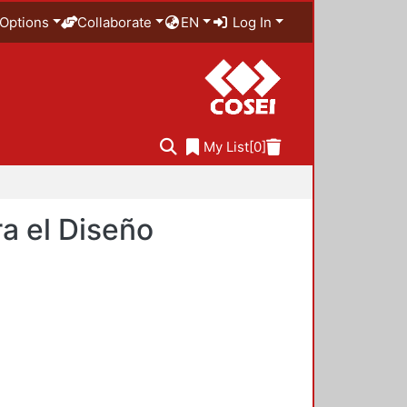
Options
Collaborate
EN
Log In
My List
[0]
a el Diseño