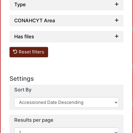
Type
CONAHCYT Area
Lo
Has files
Reset filters
Lo
Settings
Sort By
Lo
Results per page