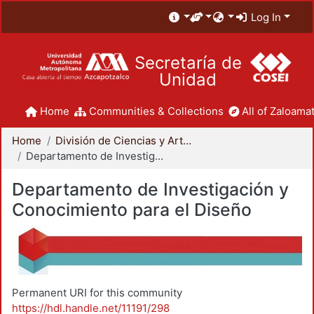
Log In
Secretaría de
Unidad
Home
Communities & Collections
All of Zaloamat
Home
División de Ciencias y Artes para el Diseño
Departamento de Investigación y Conocimiento para el Diseño
Departamento de Investigación y
Conocimiento para el Diseño
Permanent URI for this community
https://hdl.handle.net/11191/298