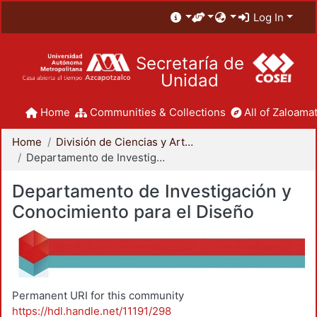
Log In
Secretaría de
Unidad
Home
Communities & Collections
All of Zaloamat
Home
División de Ciencias y Artes para el Diseño
Departamento de Investigación y Conocimiento para el Diseño
Departamento de Investigación y
Conocimiento para el Diseño
Permanent URI for this community
https://hdl.handle.net/11191/298