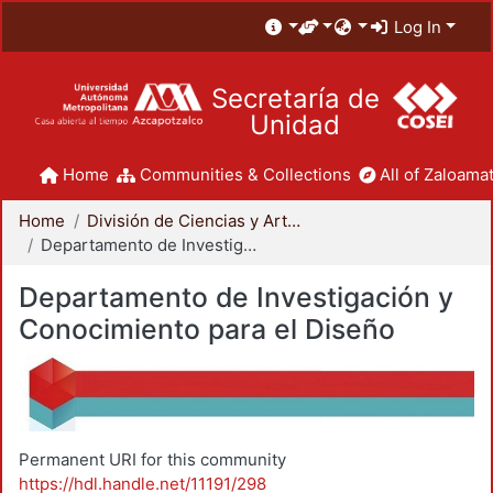
Log In
Secretaría de
Unidad
Home
Communities & Collections
All of Zaloamat
Home
División de Ciencias y Artes para el Diseño
Departamento de Investigación y Conocimiento para el Diseño
Departamento de Investigación y
Conocimiento para el Diseño
Permanent URI for this community
https://hdl.handle.net/11191/298