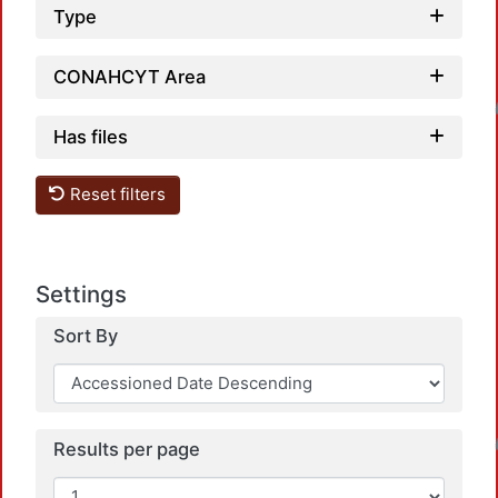
Type
CONAHCYT Area
Loadin
Has files
Reset filters
Settings
Sort By
Loadin
Results per page