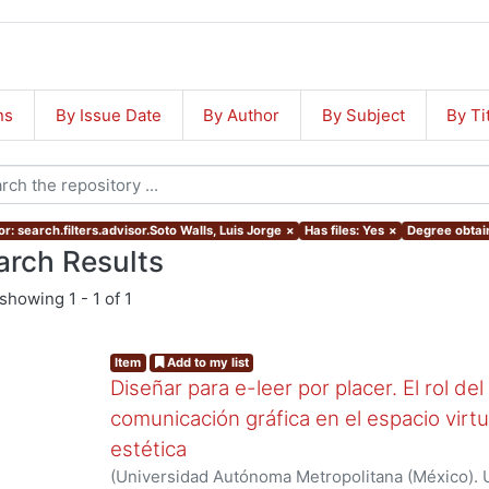
ns
By Issue Date
By Author
By Subject
By Ti
r: search.filters.advisor.Soto Walls, Luis Jorge
×
Has files: Yes
×
Degree obtain
arch Results
showing
1 - 1 of 1
Item
Add to my list
Diseñar para e-leer por placer. El rol de
comunicación gráfica en el espacio virtua
estética
(
Universidad Autónoma Metropolitana (México). 