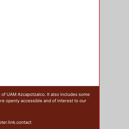
do paulatinamente, y cuyo papel se
rías de análisis que se integran en
el tema estudiado. Se proponen
fesionales del diseño que se
que el rol del DCG se ha
olucionador de problemas se aúnan,
s de gran escala.
t of UAM Azcapotzalco. It also includes some
are openly accessible and of interest to our
oter.link.contact