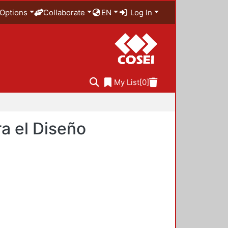
Options
Collaborate
EN
Log In
My List
[0]
a el Diseño