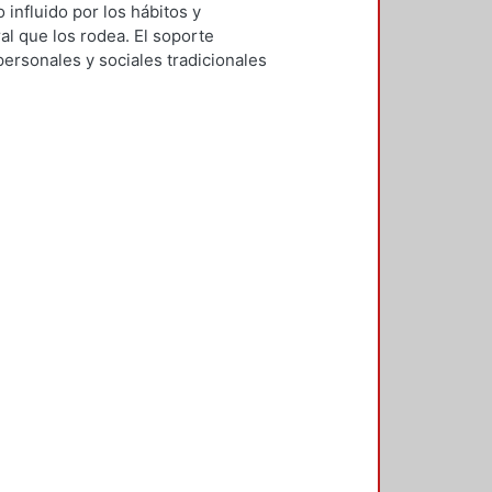
 influido por los hábitos y
ral que los rodea. El soporte
personales y sociales tradicionales
 los diseñadores de la
esta investigación se busca
in de contar con orientaciones
 un enfoque cultural; se atiende así
mbólico, pues su importancia radica
virtual carece de fronteras
a partir de consideraciones
realizada por placer–, ejercida por
ficio comunitario. El trayecto de la
ra entender el fenómeno como un
l marco teórico conceptual se
ura y las obras literarias en la Red.
ía, donde se propone un modelo
 City (Mind Candy, 2006) y Wattpad
lan orientaciones a partir de los
de ángulos estudiados desde las
ensión del fenómeno como un