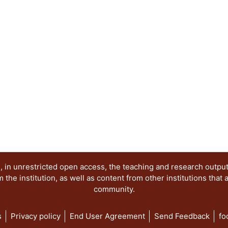
proceso cultural al que cada actor se ha integra
trastoca en el espacio virtual. Se ofrecen catego
una propuesta metodológica particularizada en 
categorizaciones y herramientas útiles a los pro
involucren en tal tipo de procesos. Se concluye 
complejizado; a sus habilidades previas como s
actualmente, otras para enfrentar retos complejo
 in unrestricted open access, the teaching and research outpu
he institution, as well as content from other institutions that 
community.
s
Privacy policy
End User Agreement
Send Feedback
fo