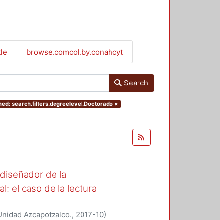
tle
browse.comcol.by.conahcyt
Search
ed: search.filters.degreelevel.Doctorado
×
l diseñador de la
l: el caso de la lectura
Unidad Azcapotzalco.
,
2017-10
)