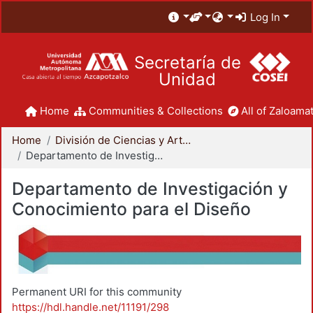
Log In
Secretaría de
Unidad
Home
Communities & Collections
All of Zaloamat
Home
División de Ciencias y Artes para el Diseño
Departamento de Investigación y Conocimiento para el Diseño
Departamento de Investigación y
Conocimiento para el Diseño
Permanent URI for this community
https://hdl.handle.net/11191/298