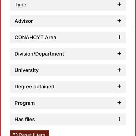
Type
Advisor
Loadin
CONAHCYT Area
Division/Department
University
Degree obtained
Program
Has files
Reset filters