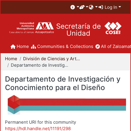
Log In
Secretaría de
Unidad
Home
Communities & Collections
All of Zaloamat
Home
División de Ciencias y Artes para el Diseño
Departamento de Investigación y Conocimiento para el Diseño
Departamento de Investigación y
Conocimiento para el Diseño
Permanent URI for this community
https://hdl.handle.net/11191/298