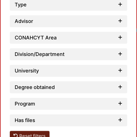
Type
Advisor
Loadi
CONAHCYT Area
Division/Department
University
Degree obtained
Program
Has files
Reset filters