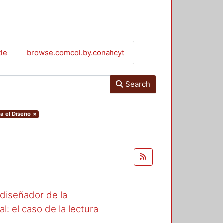
tle
browse.comcol.by.conahcyt
Search
a el Diseño
×
l diseñador de la
l: el caso de la lectura