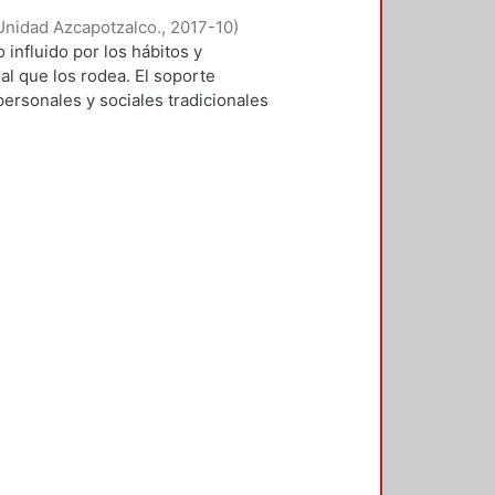
Unidad Azcapotzalco.
,
2017-10
)
 influido por los hábitos y
ral que los rodea. El soporte
personales y sociales tradicionales
 los diseñadores de la
esta investigación se busca
in de contar con orientaciones
 un enfoque cultural; se atiende así
mbólico, pues su importancia radica
virtual carece de fronteras
a partir de consideraciones
realizada por placer–, ejercida por
ficio comunitario. El trayecto de la
ra entender el fenómeno como un
l marco teórico conceptual se
ura y las obras literarias en la Red.
ía, donde se propone un modelo
 City (Mind Candy, 2006) y Wattpad
lan orientaciones a partir de los
de ángulos estudiados desde las