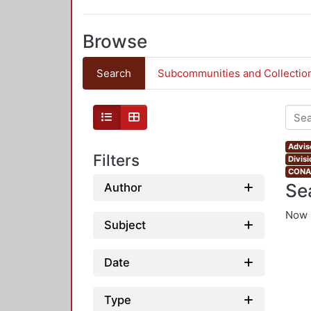
Browse
Search
Subcommunities and Collectio
Adviso
Filters
Divis
CONAH
Se
Author
Now 
Subject
Date
Type