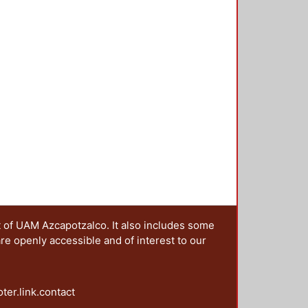
ensión del fenómeno como un
do paulatinamente, y cuyo papel se
rías de análisis que se integran en
el tema estudiado. Se proponen
fesionales del diseño que se
que el rol del DCG se ha
olucionador de problemas se aúnan,
s de gran escala.
t of UAM Azcapotzalco. It also includes some
are openly accessible and of interest to our
oter.link.contact