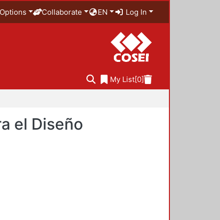
Options
Collaborate
EN
Log In
My List
[0]
a el Diseño