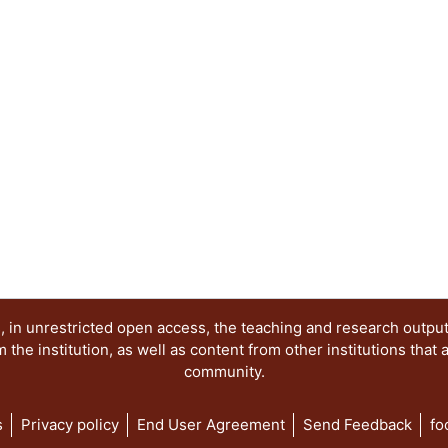
TIC. El documento resultante aporta a la compr
proceso cultural al que cada actor se ha integra
trastoca en el espacio virtual. Se ofrecen catego
una propuesta metodológica particularizada en 
categorizaciones y herramientas útiles a los pro
involucren en tal tipo de procesos. Se concluye 
complejizado; a sus habilidades previas como s
actualmente, otras para enfrentar retos complejo
 in unrestricted open access, the teaching and research outpu
he institution, as well as content from other institutions that 
community.
s
Privacy policy
End User Agreement
Send Feedback
fo