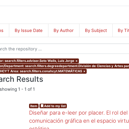
ns
By Issue Date
By Author
By Subject
By Ti
r: search.filters.advisor.Soto Walls, Luis Jorge
×
ion/Department: search.filters.degreedepartment.División de Ciencias y Artes par
CYT Area: search.filters.conahcyt.MATEMÁTICAS
×
arch Results
showing
1 - 1 of 1
Item
Add to my list
Diseñar para e-leer por placer. El rol de
comunicación gráfica en el espacio virtua
estética