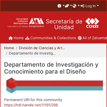
Log In
Secretaría de
Unidad
Home
Communities & Collections
All of Zaloamat
Home
División de Ciencias y Artes para el Diseño
Departamento de Investigación y Conocimiento para el Diseño
Departamento de Investigación y
Conocimiento para el Diseño
Permanent URI for this community
https://hdl.handle.net/11191/298