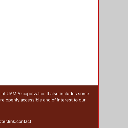
do paulatinamente, y cuyo papel se
rías de análisis que se integran en
el tema estudiado. Se proponen
fesionales del diseño que se
que el rol del DCG se ha
olucionador de problemas se aúnan,
s de gran escala.
t of UAM Azcapotzalco. It also includes some
are openly accessible and of interest to our
oter.link.contact