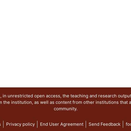
proceso cultural al que cada actor se ha integra
trastoca en el espacio virtual. Se ofrecen catego
una propuesta metodológica particularizada en 
categorizaciones y herramientas útiles a los pro
involucren en tal tipo de procesos. Se concluye 
complejizado; a sus habilidades previas como s
actualmente, otras para enfrentar retos complejo
 in unrestricted open access, the teaching and research outpu
he institution, as well as content from other institutions that 
community.
s
Privacy policy
End User Agreement
Send Feedback
fo