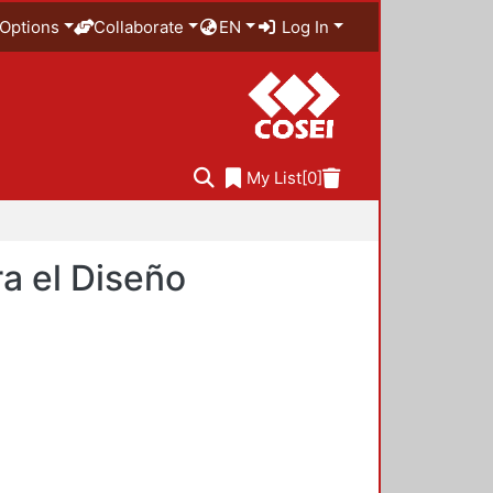
Options
Collaborate
EN
Log In
My List
[0]
a el Diseño