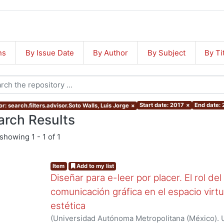
ns
By Issue Date
By Author
By Subject
By Ti
Start date: 2017
×
End date: 
r: search.filters.advisor.Soto Walls, Luis Jorge
×
arch Results
showing
1 - 1 of 1
Item
Add to my list
Diseñar para e-leer por placer. El rol de
comunicación gráfica en el espacio virtua
estética
(
Universidad Autónoma Metropolitana (México). 