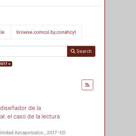
tle
browse.comcol.by.conahcyt
Search
2017
×
l diseñador de la
l: el caso de la lectura
Unidad Azcapotzalco.
,
2017-10
)