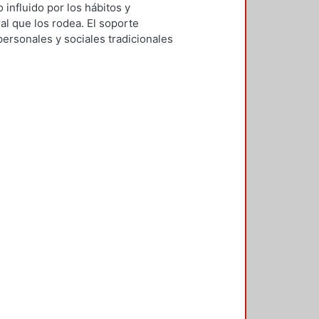
 influido por los hábitos y
ral que los rodea. El soporte
personales y sociales tradicionales
 los diseñadores de la
esta investigación se busca
in de contar con orientaciones
 un enfoque cultural; se atiende así
mbólico, pues su importancia radica
virtual carece de fronteras
a partir de consideraciones
realizada por placer–, ejercida por
ficio comunitario. El trayecto de la
ra entender el fenómeno como un
l marco teórico conceptual se
ura y las obras literarias en la Red.
ía, donde se propone un modelo
 City (Mind Candy, 2006) y Wattpad
lan orientaciones a partir de los
de ángulos estudiados desde las
ensión del fenómeno como un