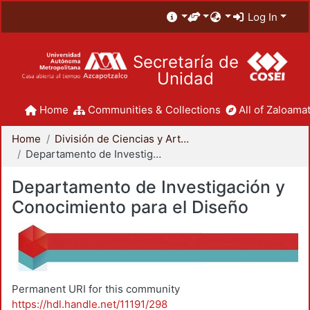
Log In
Secretaría de
Unidad
Home
Communities & Collections
All of Zaloamat
Home
División de Ciencias y Artes para el Diseño
Departamento de Investigación y Conocimiento para el Diseño
Departamento de Investigación y
Conocimiento para el Diseño
Permanent URI for this community
https://hdl.handle.net/11191/298