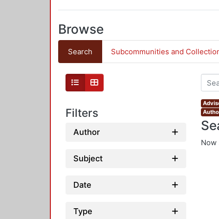
Browse
Search
Subcommunities and Collectio
Adviso
Filters
Author
Se
Author
Now 
Subject
Date
Type