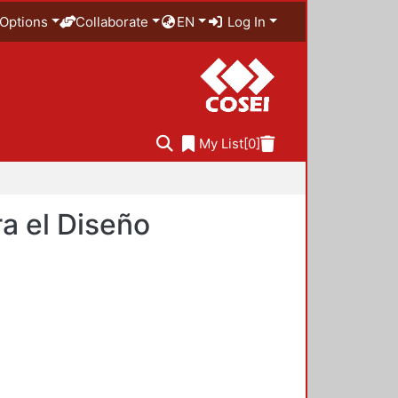
Options
Collaborate
EN
Log In
My List
[0]
a el Diseño