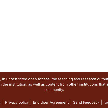
proceso cultural al que cada actor se ha integra
trastoca en el espacio virtual. Se ofrecen catego
una propuesta metodológica particularizada en 
categorizaciones y herramientas útiles a los pro
involucren en tal tipo de procesos. Se concluye 
complejizado; a sus habilidades previas como s
actualmente, otras para enfrentar retos complejo
 in unrestricted open access, the teaching and research outpu
he institution, as well as content from other institutions that 
community.
s
Privacy policy
End User Agreement
Send Feedback
fo