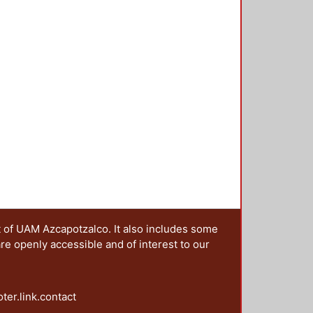
do paulatinamente, y cuyo papel se
rías de análisis que se integran en
el tema estudiado. Se proponen
fesionales del diseño que se
que el rol del DCG se ha
olucionador de problemas se aúnan,
s de gran escala.
t of UAM Azcapotzalco. It also includes some
are openly accessible and of interest to our
oter.link.contact