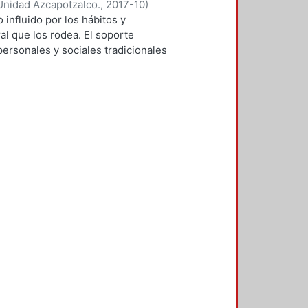
Unidad Azcapotzalco.
,
2017-10
)
 influido por los hábitos y
ral que los rodea. El soporte
personales y sociales tradicionales
 los diseñadores de la
esta investigación se busca
in de contar con orientaciones
 un enfoque cultural; se atiende así
mbólico, pues su importancia radica
virtual carece de fronteras
a partir de consideraciones
realizada por placer–, ejercida por
ficio comunitario. El trayecto de la
ra entender el fenómeno como un
l marco teórico conceptual se
ura y las obras literarias en la Red.
ía, donde se propone un modelo
 City (Mind Candy, 2006) y Wattpad
lan orientaciones a partir de los
de ángulos estudiados desde las
ensión del fenómeno como un