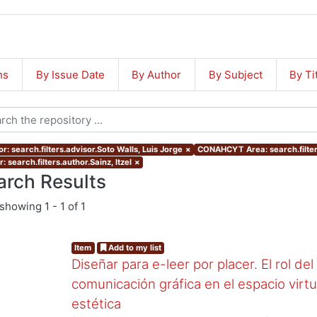
ns
By Issue Date
By Author
By Subject
By Ti
r: search.filters.advisor.Soto Walls, Luis Jorge
×
CONAHCYT Area: search.filt
: search.filters.author.Sainz, Itzel
×
arch Results
showing
1 - 1 of 1
Item
Add to my list
Diseñar para e-leer por placer. El rol de
comunicación gráfica en el espacio virtua
estética