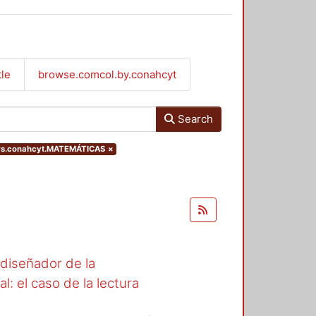
tle
browse.comcol.by.conahcyt
Search
ers.conahcyt.MATEMÁTICAS
×
l diseñador de la
l: el caso de la lectura