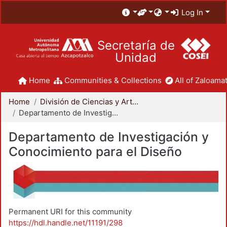
Log In
Secretaría de
Unidad
Home
Communities & Collections
All of Zaloamat
Home
División de Ciencias y Artes para el Diseño
Departamento de Investigación y Conocimiento para el Diseño
Departamento de Investigación y
Conocimiento para el Diseño
Permanent URI for this community
https://hdl.handle.net/11191/298