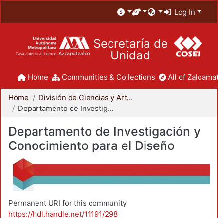
Log In
Secretaría de
Unidad
Home
Communities & Collections
All of Zaloamat
Home
División de Ciencias y Artes para el Diseño
Departamento de Investigación y Conocimiento para el Diseño
Departamento de Investigación y
Conocimiento para el Diseño
Permanent URI for this community
https://hdl.handle.net/11191/298