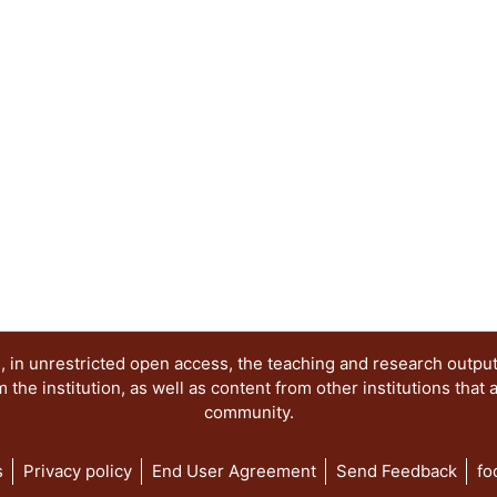
proceso cultural al que cada actor se ha integra
trastoca en el espacio virtual. Se ofrecen catego
una propuesta metodológica particularizada en 
categorizaciones y herramientas útiles a los pro
involucren en tal tipo de procesos. Se concluye 
complejizado; a sus habilidades previas como s
actualmente, otras para enfrentar retos complejo
 in unrestricted open access, the teaching and research outpu
he institution, as well as content from other institutions that 
community.
s
Privacy policy
End User Agreement
Send Feedback
fo