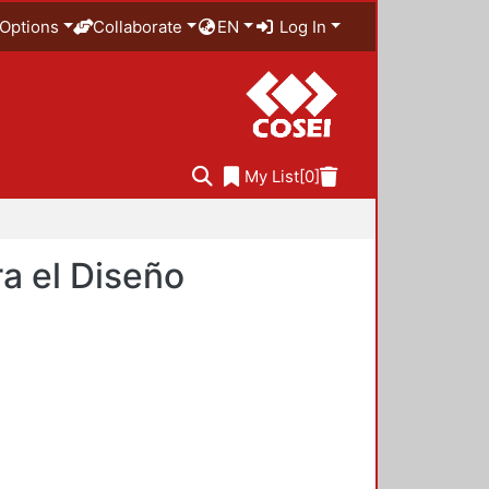
Options
Collaborate
EN
Log In
My List
[0]
a el Diseño