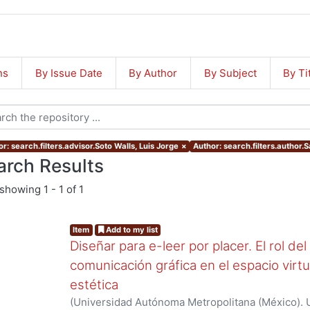
ns
By Issue Date
By Author
By Subject
By Ti
r: search.filters.advisor.Soto Walls, Luis Jorge
×
Author: search.filters.author.Sa
arch Results
showing
1 - 1 of 1
Item
Add to my list
Diseñar para e-leer por placer. El rol de
comunicación gráfica en el espacio virtua
estética
(
Universidad Autónoma Metropolitana (México). 