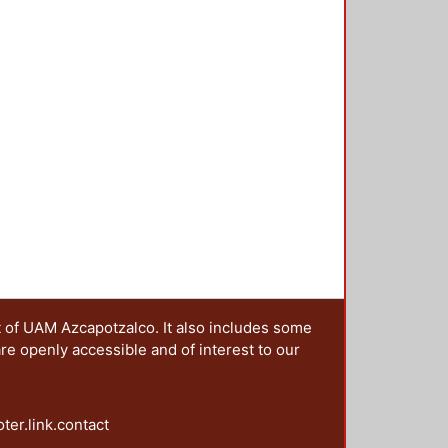
do paulatinamente, y cuyo papel se
rías de análisis que se integran en
el tema estudiado. Se proponen
fesionales del diseño que se
que el rol del DCG se ha
olucionador de problemas se aúnan,
s de gran escala.
t of UAM Azcapotzalco. It also includes some
are openly accessible and of interest to our
oter.link.contact