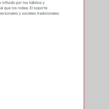
 influido por los hábitos y
ral que los rodea. El soporte
personales y sociales tradicionales
 los diseñadores de la
esta investigación se busca
in de contar con orientaciones
 un enfoque cultural; se atiende así
mbólico, pues su importancia radica
virtual carece de fronteras
a partir de consideraciones
realizada por placer–, ejercida por
ficio comunitario. El trayecto de la
ra entender el fenómeno como un
l marco teórico conceptual se
ura y las obras literarias en la Red.
ía, donde se propone un modelo
 City (Mind Candy, 2006) y Wattpad
lan orientaciones a partir de los
de ángulos estudiados desde las
ensión del fenómeno como un