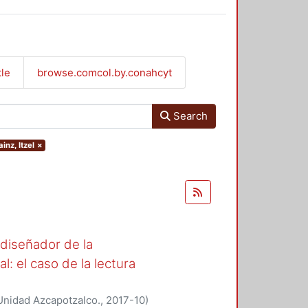
tle
browse.comcol.by.conahcyt
Search
inz, Itzel
×
l diseñador de la
l: el caso de la lectura
Unidad Azcapotzalco.
,
2017-10
)