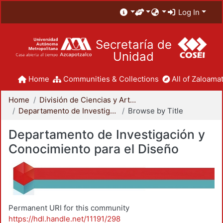
Log In
Secretaría de
Unidad
Home
Communities & Collections
All of Zaloamat
Home
División de Ciencias y Artes para el Diseño
Departamento de Investigación y Conocimiento para el Diseño
Browse by Title
Departamento de Investigación y
Conocimiento para el Diseño
Permanent URI for this community
https://hdl.handle.net/11191/298