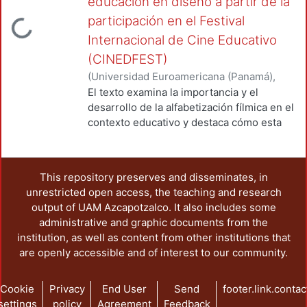
educación en diseño a partir de la
participación en el Festival
Loading...
Internacional de Cine Educativo
(CINEDFEST)
(
Universidad Euroamericana (Panamá)
,
2024-10
)
DELGADO COELLAR, ALMA
El texto examina la importancia y el
ELISA
;
BARRO HERNANDEZ, MARIO
desarrollo de la alfabetización fílmica en el
contexto educativo y destaca cómo esta
competencia va más allá de la simple
apreciación del cine como arte, pues
incluye la comprensión crítica, la creación
This repository preserves and disseminates, in
audiovisual y la integración con otras
unrestricted open access, the teaching and research
formas culturales y educativas. Se subraya
output of UAM Azcapotzalco. It also includes some
la necesidad de incorporar la
administrative and graphic documents from the
alfabetización fílmica en los currículos
institution, as well as content from other institutions that
educativos como parte integral de la
are openly accessible and of interest to our community.
alfabetización mediática e informativa, a
través de la promoción de habilidades de
lectura crítica, producción creativa y
Cookie
Privacy
End User
Send
footer.link.contac
comprensión profunda de los mensajes
settings
policy
Agreement
Feedback