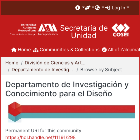
Log In
Secretaría de
Unidad
Home
Communities & Collections
All of Zaloamat
Home
División de Ciencias y Artes para el Diseño
Departamento de Investigación y Conocimiento para el Diseño
Browse by Subject
Departamento de Investigación y
Conocimiento para el Diseño
Permanent URI for this community
https://hdl.handle.net/11191/298