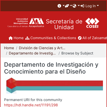
Log In
Secretaría de
Unidad
Home
Communities & Collections
All of Zaloamat
Home
División de Ciencias y Artes para el Diseño
Departamento de Investigación y Conocimiento para el Diseño
Browse by Subject
Departamento de Investigación y
Conocimiento para el Diseño
Permanent URI for this community
https://hdl.handle.net/11191/298