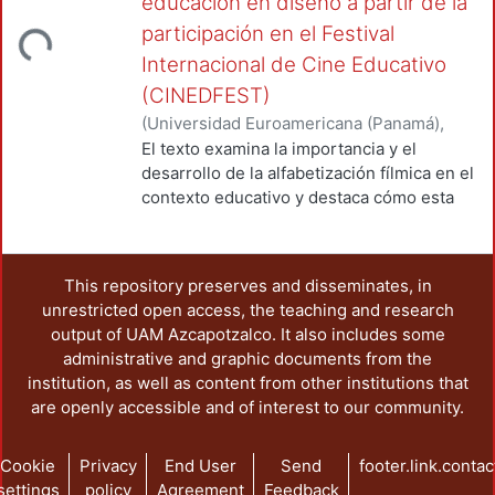
educación en diseño a partir de la
participación en el Festival
Loading...
Internacional de Cine Educativo
(CINEDFEST)
(
Universidad Euroamericana (Panamá)
,
2024-10
)
DELGADO COELLAR, ALMA
El texto examina la importancia y el
ELISA
;
BARRO HERNANDEZ, MARIO
desarrollo de la alfabetización fílmica en el
contexto educativo y destaca cómo esta
competencia va más allá de la simple
apreciación del cine como arte, pues
incluye la comprensión crítica, la creación
This repository preserves and disseminates, in
audiovisual y la integración con otras
unrestricted open access, the teaching and research
formas culturales y educativas. Se subraya
output of UAM Azcapotzalco. It also includes some
la necesidad de incorporar la
administrative and graphic documents from the
alfabetización fílmica en los currículos
institution, as well as content from other institutions that
educativos como parte integral de la
are openly accessible and of interest to our community.
alfabetización mediática e informativa, a
través de la promoción de habilidades de
lectura crítica, producción creativa y
Cookie
Privacy
End User
Send
footer.link.contac
comprensión profunda de los mensajes
settings
policy
Agreement
Feedback