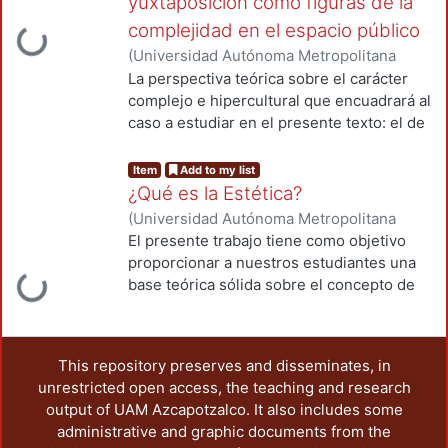
yuxtaposición como figuras de la
Loading...
complejidad en el espacio público
(
Universidad Autónoma Metropolitana
(México). Unidad Azcapotzalco. División
La perspectiva teórica sobre el carácter
de Ciencias y Artes para el Diseño.
,
2022
)
complejo e hipercultural que encuadrará al
Garduño Oropeza, Gustavo
caso a estudiar en el presente texto: el de
la relación que se da entre lo que
denominaremos “imagen oficial”,
Item
Add to my list
entendida como el conjunto de
¿Qué es la Estética?
manifestaciones gráficas legitimadas por
(
Universidad Autónoma Metropolitana
un orden institucional o corporativo y su
(México). Unidad Azcapotzalco. División
El presente trabajo tiene como objetivo
esfuerzo por contrarrestar la emergencia
de Ciencias y Artes para el Diseño.
,
2025
)
proporcionar a nuestros estudiantes una
Loading...
de “intervenciones anónimas y efímeras”
Serratos Zavala, Laura Elvira
base teórica sólida sobre el concepto de
entendidas como mera vandalización,
Estética, entendida como una disciplina
protesta o denuncia por parte de aquellos
filosófica fundamental para la
que han quedado al margen o segregados
comprensión del Arte, el Diseño y la
del continuo desarrollista. Para ello se
This repository preserves and disseminates, in
experiencia sensible. En el ámbito del
relaciona el término “ciudad” con la idea
unrestricted open access, the teaching and research
Diseño y la Comunicación gráfica, la
de contexto hipercultural, en cual que
output of UAM Azcapotzalco. It also includes some
Estética no solo se relaciona con lo bello o
emerge una amalgama de sentidos
administrative and graphic documents from the
lo agradable, sino también con los