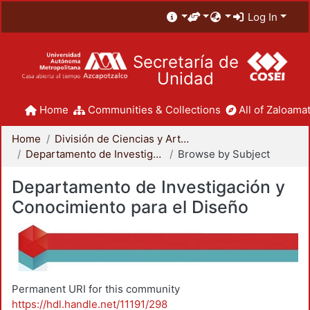
Log In
Secretaría de
Unidad
Home
Communities & Collections
All of Zaloamat
Home
División de Ciencias y Artes para el Diseño
Departamento de Investigación y Conocimiento para el Diseño
Browse by Subject
Departamento de Investigación y
Conocimiento para el Diseño
Permanent URI for this community
https://hdl.handle.net/11191/298