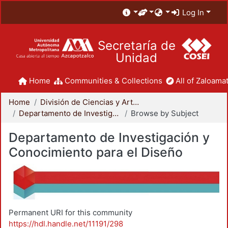
Log In
Secretaría de
Unidad
Home
Communities & Collections
All of Zaloamat
Home
División de Ciencias y Artes para el Diseño
Departamento de Investigación y Conocimiento para el Diseño
Browse by Subject
Departamento de Investigación y
Conocimiento para el Diseño
Permanent URI for this community
https://hdl.handle.net/11191/298