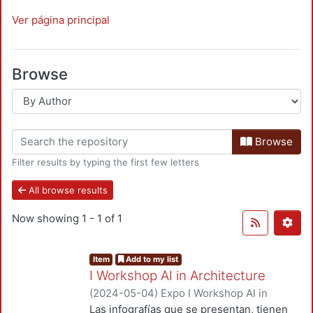
Ver página principal
Browse
Browse
Filter results by typing the first few letters
All browse results
Now showing
1 - 1 of 1
Item
Add to my list
I Workshop AI in Architecture
(
2024-05-04
)
Expo I Workshop AI in
Architecture (1ª : 2024 : UAM
Las infografías que se presentan, tienen