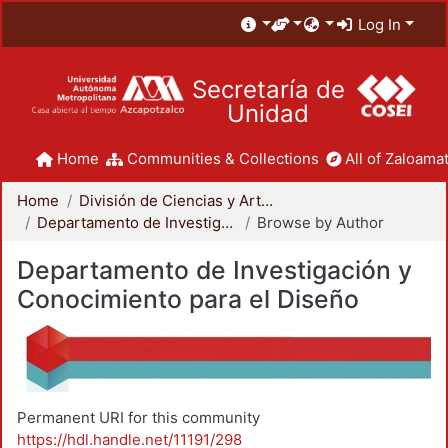
Log In
Secretaría de
Unidad
Home
Communities & Collections
All of Zaloamat
Home
División de Ciencias y Artes para el Diseño
Departamento de Investigación y Conocimiento para el Diseño
Browse by Author
Departamento de Investigación y
Conocimiento para el Diseño
Permanent URI for this community
https://hdl.handle.net/11191/298