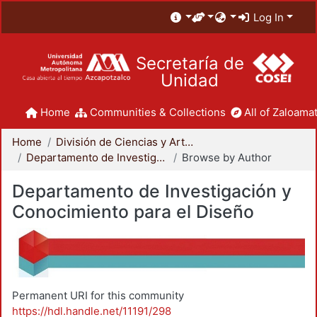
Log In
Secretaría de
Unidad
Home
Communities & Collections
All of Zaloamat
Home
División de Ciencias y Artes para el Diseño
Departamento de Investigación y Conocimiento para el Diseño
Browse by Author
Departamento de Investigación y
Conocimiento para el Diseño
Permanent URI for this community
https://hdl.handle.net/11191/298