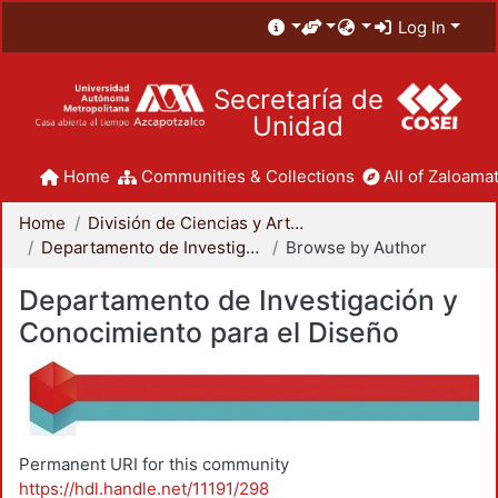
Log In
Secretaría de
Unidad
Home
Communities & Collections
All of Zaloamat
Home
División de Ciencias y Artes para el Diseño
Departamento de Investigación y Conocimiento para el Diseño
Browse by Author
Departamento de Investigación y
Conocimiento para el Diseño
Permanent URI for this community
https://hdl.handle.net/11191/298