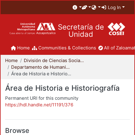
Log In
Secretaría de
Unidad
Home
Communities & Collections
All of Zaloamat
Home
División de Ciencias Sociales y Humanidades
Departamento de Humanidades
Área de Historia e Historiografía
Área de Historia e Historiografía
Permanent URI for this community
https://hdl.handle.net/11191/376
Browse