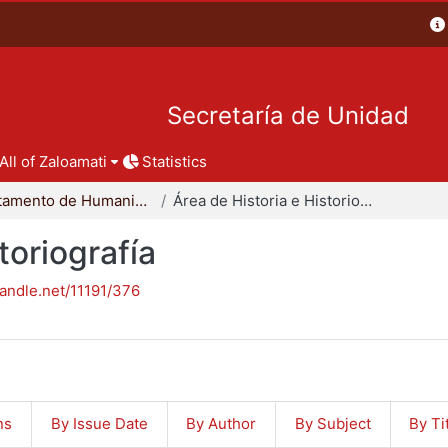
Secretaría de Unidad
All of Zaloamati
Statistics
Departamento de Humanidades
Área de Historia e Historiografía
toriografía
handle.net/11191/376
ns
By Issue Date
By Author
By Subject
By Ti