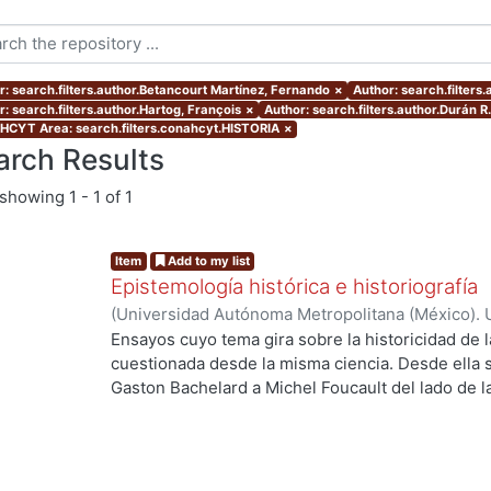
r: search.filters.author.Betancourt Martínez, Fernando
×
Author: search.filters.
: search.filters.author.Hartog, François
×
Author: search.filters.author.Durán R
CYT Area: search.filters.conahcyt.HISTORIA
×
arch Results
showing
1 - 1 of 1
Item
Add to my list
Epistemología histórica e historiografía
(
Universidad Autónoma Metropolitana (México). U
Ciencias Sociales y Humanidades.
,
2017
)
Hartog,
Ensayos cuyo tema gira sobre la historicidad de l
José Luis
;
Yébenes Escardó, Zenia
;
Mendiola, Al
cuestionada desde la misma ciencia. Desde ella 
Betancourt Martínez, Fernando
;
Fragio, Alberto
;
Gaston Bachelard a Michel Foucault del lado de la 
Antonella
;
Zermeño, Guillermo
anglosajón, desde el giro lingüístico al programa
Edimburgo. Por todo esto no es azaroso que la ep
historiografía surjan simultáneamente a partir de
significativas como la de Kuhn en el ámbito de la