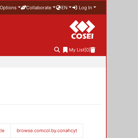
Options
Collaborate
EN
Log In
My List
[0]
tle
browse.comcol.by.conahcyt