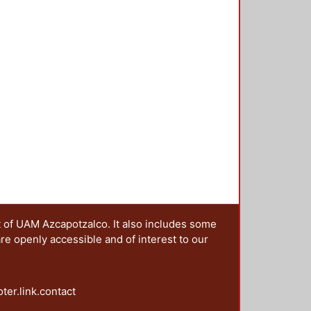
ta misma preocupación: repensar
as de la historiografía. El libro
 las reflexiones que incumben
gunda parte, las de historiografía.
ricidad.
t of UAM Azcapotzalco. It also includes some
are openly accessible and of interest to our
oter.link.contact