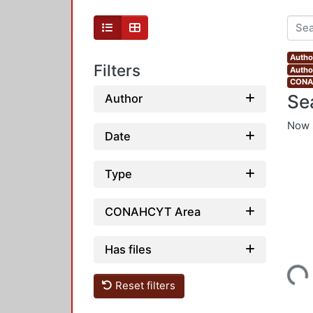
Autho
Filters
Author
CONAH
Se
Author
Now 
Date
Type
CONAHCYT Area
Has files
Loading...
Reset filters