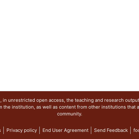
inscriben en este momento. Comparten pues, es
las condiciones de posibilidad del conocimiento y l
está dividido en dos partes. La primera contiene
directamente a la epistemología histórica, y la se
Ambas tienen en común la centralidad de la histo
 in unrestricted open access, the teaching and research outpu
he institution, as well as content from other institutions that 
community.
s
Privacy policy
End User Agreement
Send Feedback
fo