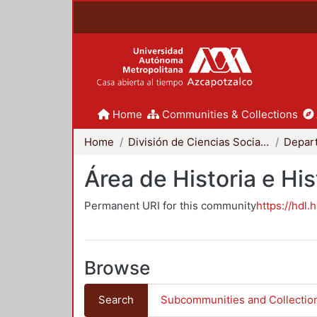
Home
Communities & Collections
Home
División de Ciencias Sociales y Humanidades
Área de Historia e His
Permanent URI for this community
https://hdl.
Browse
Search
Subcommunities and Collectio