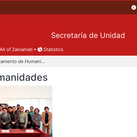
Secretaría de Unidad
All of Zaloamati
Statistics
Departamento de Humanidades
manidades