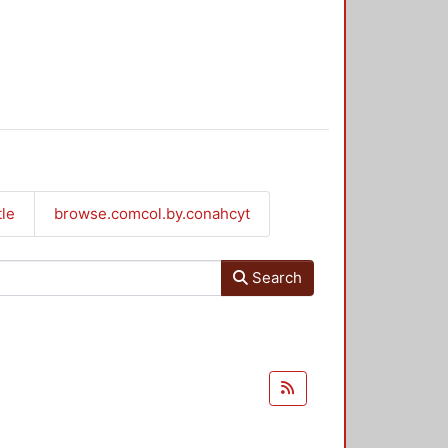
tle
browse.comcol.by.conahcyt
Search