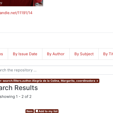
handle.net/11191/14
ns
By Issue Date
By Author
By Subject
By Ti
: search.filters.author.Alegría de la Colina, Margarita, coordinadora
×
arch Results
showing
1 - 2 of 2
Item
Add to my list