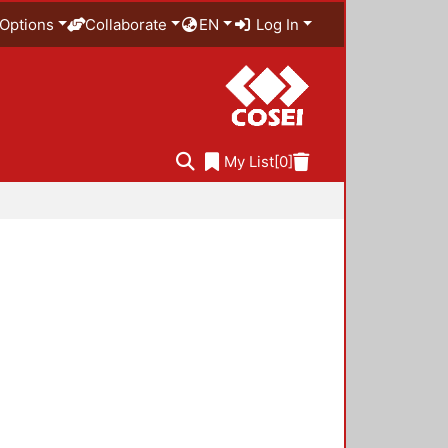
Options
Collaborate
EN
Log In
My List
[0]