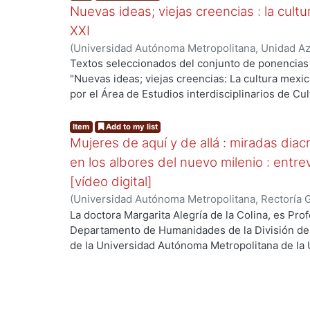
Nuevas ideas; viejas creencias : la cultu
XXI
(
Universidad Autónoma Metropolitana, Unidad Azc
Sociales y Humanidades, Departamento de Human
Textos seleccionados del conjunto de ponencias
Cultura de México
,
1995
)
Alegría de la Colina, M
"Nuevas ideas; viejas creencias: La cultura mexic
García, Elsa Ernestina, coordinadora
;
Gómez Carro
por el Área de Estudios interdisciplinarios de C
Guevara, Graciela, coordinadora
;
Bernal Alanis, 
de Humanidades, de la UAM Azcapotzalco, el cual s
1995 en la Casa de la Primera Imprenta de Améric
Item
Add to my list
Ciudad de México. El libro se encuentra dividid
Mujeres de aquí y de allá : miradas diacr
capítulos: Pueblo y espíritu en el imaginario nacio
en los albores del nuevo milenio : entre
representaciones e identidades: tiempo de mujere
[vídeo digital]
(
Universidad Autónoma Metropolitana, Rectoría 
Colina, Margarita, coordinadora
La doctora Margarita Alegría de la Colina, es Pro
Departamento de Humanidades de la División de
de la Universidad Autónoma Metropolitana de la 
investigación es la Literatura Mexicana en el Sigl
Internacional del Libro, Guadalajara 2013. Trata s
en varias actividades del desarrollo de México.