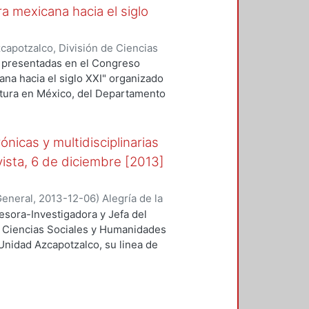
ra mexicana hacia el siglo
apotzalco, División de Ciencias
idades, Área de Historia y
 presentadas en el Congreso
argarita, coordinadora
;
Muñiz
ana hacia el siglo XXI" organizado
, Carlos, coordinador
;
Sánchez
ultura en México, del Departamento
Tomás, coordinador
e realizó del 10 al 14 de julio de
a, en el Centro Histórico de la
o temáticamente en cuatro grandes
ónicas y multidisciplinarias
nal; las fronteras de la identidad;
vista, 6 de diciembre [2013]
s; y México en las artes .
General
,
2013-12-06
)
Alegría de la
fesora-Investigadora y Jefa del
 Ciencias Sociales y Humanidades
Unidad Azcapotzalco, su linea de
o XIX y es entrevistada en la Feria
obre la participación de la mujer