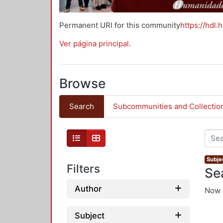
Permanent URI for this community
https://hdl.
Ver página principal
.
Browse
Search
Subcommunities and Collectio
Subje
Filters
Se
Author
Now 
Subject