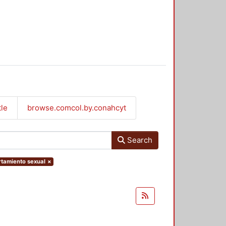
tle
browse.comcol.by.conahcyt
Search
rtamiento sexual
×