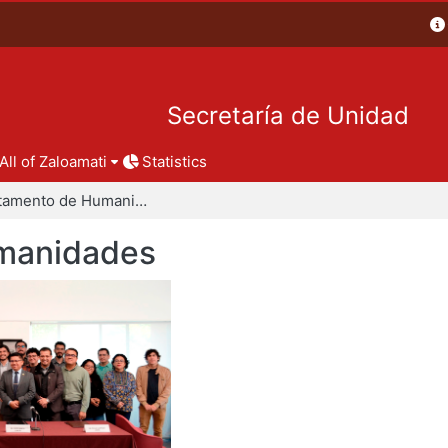
Secretaría de Unidad
All of Zaloamati
Statistics
Departamento de Humanidades
manidades