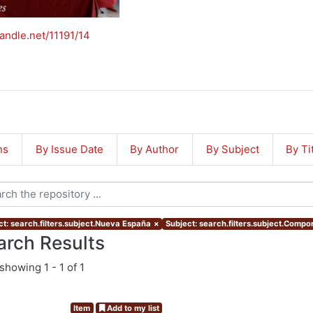
handle.net/11191/14
ns
By Issue Date
By Author
By Subject
By Ti
ct: search.filters.subject.Nueva España
×
Subject: search.filters.subject.Compo
arch Results
showing
1 - 1 of 1
Item
Add to my list