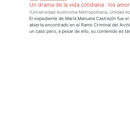
Un drama de la vida cotidiana : los amo
(
Universidad Autónoma Metropolitana, Unidad Azc
Sociales y Humanidades, Departamento de Human
El expediente de María Manuela Castrejón fue el ú
México
,
1989
)
Suárez Escobar, Marcela
;
Ríos de 
abierta encontrado en el Ramo Criminal del Archi
un caso pero, a pesar de ello, su contenido es tan
declaraciones de los testigos, y finalmente de l
de posibilidades para el conocimiento de la soci
Borbones. Este trabajo es solo un producto parcia
estos documentos; es un intento de buscar en el 
norma; una pesquisa de las diferencias existente
de ella tiene el pueblo y, finalmente, un intento 
mujer del pasado para la transformación, a través 
de la mujer del presente. Tomusunus