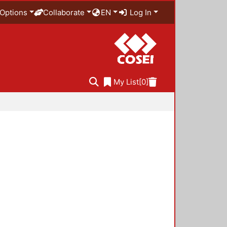
Options
Collaborate
EN
Log In
My List
[0]