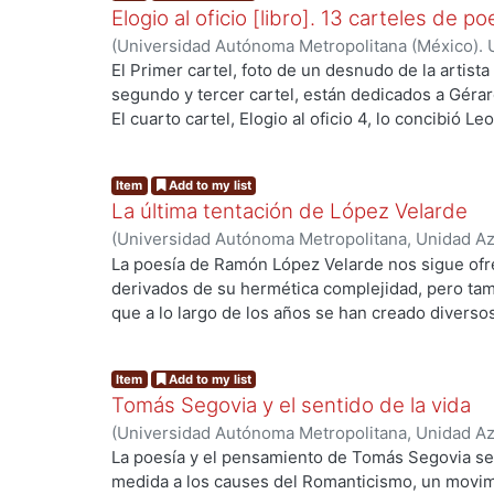
Elogio al oficio [libro]. 13 carteles de po
(
Universidad Autónoma Metropolitana (México). U
Ciencias Sociales y Humanidades.
,
2013-01
)
Cór
El Primer cartel, foto de un desnudo de la artista
López Aguilar, Enrique
;
Rémura, Adriano
;
Martré,
segundo y tercer cartel, están dedicados a Gérar
Hiroko Ito Sugiyama, Gloria Josephine
;
López Mo
El cuarto cartel, Elogio al oficio 4, lo concibió L
Ezequiel
;
Rudoy C., Myriam
;
Martínez Ramírez, F
esta dedicado al poeta mexicano Renato Leduc, s
Gómez Carro, Carlos
el poema Itaca de Constantino Cavafis. La image
Item
Add to my list
Guillert -- El cartel 7, fue compleja su realizació
La última tentación de López Velarde
José Juan Tablada, El Sauz -- El poema del carte
(
Universidad Autónoma Metropolitana, Unidad Azc
Paul Valéry, es una sabia y prístina meditación so
Sociales y Humanidades, Departamento de Hum
La poesía de Ramón López Velarde nos sigue ofr
vida -- El cartel 9 esta dedicado a "Los heraldo
Carlos
derivados de su hermética complejidad, pero tam
César Vallejo -- El cartel 10, poema de e. e. Cum
que a lo largo de los años se han creado diverso
de Aubin Arroyo -- En el cartel 11, de Enrique H
de su obra. Exageración acerca del peso de algun
trabajo poético de un hombre cercano al Renacimi
algún menosprecio acerca de la extensión de sus
por Joel Dehesa Guraieb, "No me preguntes cómo p
Item
Add to my list
lectura ajena al lugar común, como a él le hubie
poema elegido, fue uno de los poemas concebido
Tomás Segovia y el sentido de la vida
perspectivas acerca de sus muy diversos interese
llamados cuicapicque, sobrevivientes a la conquis
(
Universidad Autónoma Metropolitana, Unidad Azc
nos permite aportar, tal vez, una perspectiva no
en medio del lago de la Tenochtitlan.
Sociales y Humanidades, Departamento de Hum
La poesía y el pensamiento de Tomás Segovia se
de su obra. Su erotismo rayaba en lo religioso y 
Carlos
medida a los causes del Romanticismo, un movim
bien observó Villaurrutia, pero sus experimentac