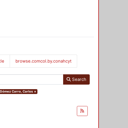
tle
browse.comcol.by.conahcyt
Search
r.Gómez Carro, Carlos
×