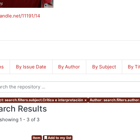
handle.net/11191/14
ns
By Issue Date
By Author
By Subject
By Ti
t: search.filters.subject.Crítica e interpretación
×
Author: search.filters.autho
arch Results
showing
1 - 3 of 3
Item
Add to my list