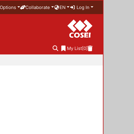
Options
Collaborate
EN
Log In
My List
[0]