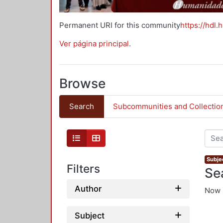
Permanent URI for this community
https://hdl.
Ver página principal
.
Browse
Search
Subcommunities and Collectio
Subjec
Filters
Se
Author
Now 
Subject