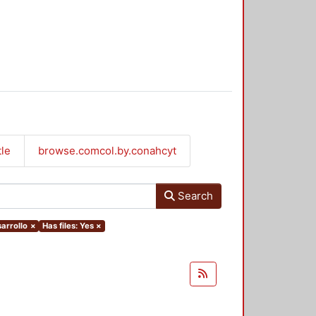
tle
browse.comcol.by.conahcyt
Search
sarrollo
×
Has files: Yes
×