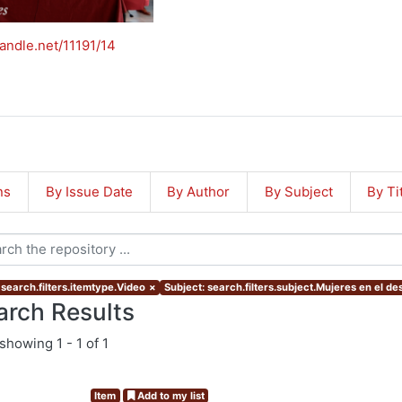
handle.net/11191/14
ns
By Issue Date
By Author
By Subject
By Ti
 search.filters.itemtype.Video
×
Subject: search.filters.subject.Mujeres en el de
arch Results
showing
1 - 1 of 1
Item
Add to my list