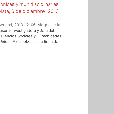
ónicas y multidisciplinarias
vista, 6 de diciembre [2013]
General
,
2013-12-06
)
Alegría de la
fesora-Investigadora y Jefa del
 Ciencias Sociales y Humanidades
Unidad Azcapotzalco, su linea de
o XIX y es entrevistada en la Feria
obre la participación de la mujer