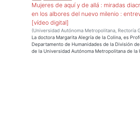
Mujeres de aquí y de allá : miradas diacr
en los albores del nuevo milenio : entre
[vídeo digital]
(
Universidad Autónoma Metropolitana, Rectoría 
Colina, Margarita, coordinadora
La doctora Margarita Alegría de la Colina, es Pro
Departamento de Humanidades de la División de
...
de la Universidad Autónoma Metropolitana de la 
investigación es la Literatura Mexicana en el Sigl
Internacional del Libro, Guadalajara 2013. Trata s
en varias actividades del desarrollo de México.