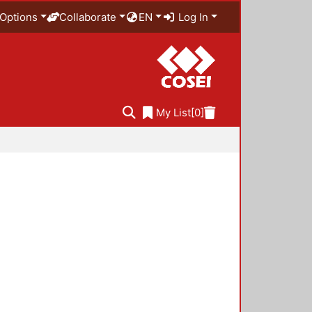
Options
Collaborate
EN
Log In
My List
[0]