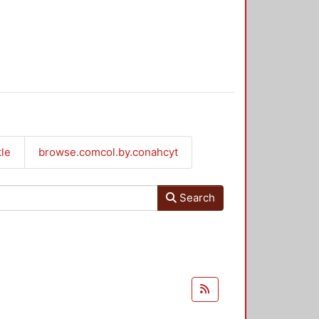
tle
browse.comcol.by.conahcyt
Search