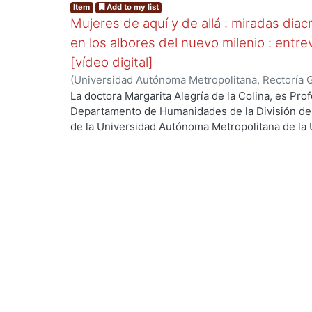
Item
Add to my list
Mujeres de aquí y de allá : miradas diacr
en los albores del nuevo milenio : entre
[vídeo digital]
(
Universidad Autónoma Metropolitana, Rectoría 
Colina, Margarita, coordinadora
La doctora Margarita Alegría de la Colina, es Pro
Departamento de Humanidades de la División de
de la Universidad Autónoma Metropolitana de la 
investigación es la Literatura Mexicana en el Sigl
Internacional del Libro, Guadalajara 2013. Trata s
en varias actividades del desarrollo de México.