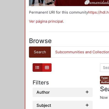
Permanent URI for this community
https://hdl.
Ver página principal
.
Browse
Search
Subcommunities and Collectio
Type:
Filters
Author
Se
Author
Now 
Subject