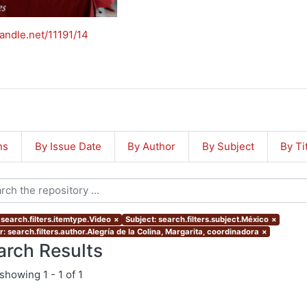
handle.net/11191/14
ns
By Issue Date
By Author
By Subject
By Ti
 search.filters.itemtype.Video
×
Subject: search.filters.subject.México
×
: search.filters.author.Alegría de la Colina, Margarita, coordinadora
×
arch Results
showing
1 - 1 of 1