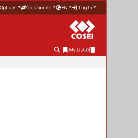
Options
Collaborate
EN
Log In
My List
[0]