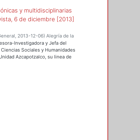
ónicas y multidisciplinarias
vista, 6 de diciembre [2013]
General
,
2013-12-06
)
Alegría de la
fesora-Investigadora y Jefa del
 Ciencias Sociales y Humanidades
Unidad Azcapotzalco, su linea de
o XIX y es entrevistada en la Feria
obre la participación de la mujer