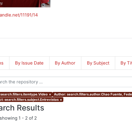
handle.net/11191/14
ns
By Issue Date
By Author
By Subject
By Ti
 search.filters.itemtype.Video
×
Author: search.filters.author.Chao Fuente, Fede
t: search.filters.subject.Entrevistas
×
arch Results
showing
1 - 2 of 2