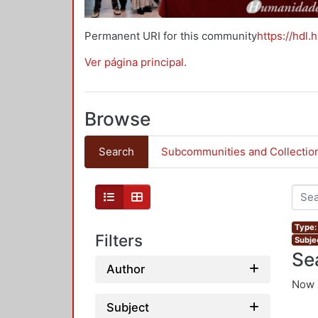
Permanent URI for this community
https://hdl.
Ver página principal
.
Browse
Search
Subcommunities and Collectio
Type:
Filters
Subjec
Se
Author
Now 
Subject