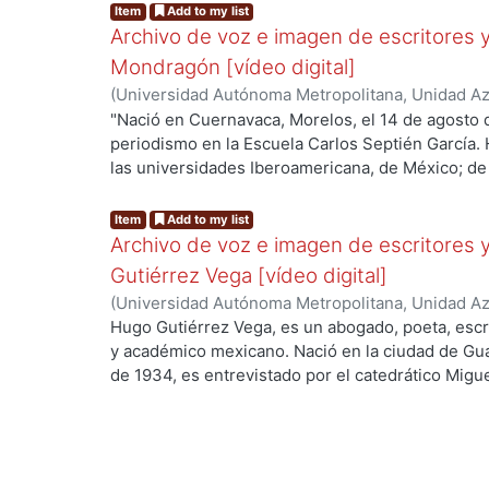
Item
Add to my list
Archivo de voz e imagen de escritores 
Mondragón [vídeo digital]
(
Universidad Autónoma Metropolitana, Unidad A
Sergio, 1935
;
Flores, Miguel Ángel, productor y 
"Nació en Cuernavaca, Morelos, el 14 de agosto d
José, realización
periodismo en la Escuela Carlos Septién García. H
las universidades Iberoamericana, de México; de Il
E.U.A.; coordinador de las oficinas de actividades
ISSSTE; cofundador y codirector de la revista d
Item
Add to my list
corresponsal en Japón del periódico Excélsior; f
Archivo de voz e imagen de escritores 
Memoranda y Revista Latinoamericana de Estudio
Gutiérrez Vega [vídeo digital]
Mexicano de Escritores, 1965. Forma parte del 
(
Universidad Autónoma Metropolitana, Unidad A
Villaurrutia de Escritores para Escritores 2010 po
Hugo
;
Flores, Miguel Ángel, productor y conduct
Hugo Gutiérrez Vega, es un abogado, poeta, escrit
Enciclopedia de la Literatura en México." http:/
realización
y académico mexicano. Nació en la ciudad de Guad
de 1934, es entrevistado por el catedrático Migu
Literatura del Departamento de Humanidades de
Metropolitana, Unidad Azcapotzalco.