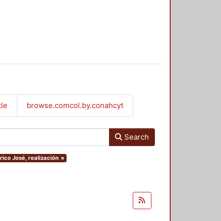
tle
browse.comcol.by.conahcyt
Search
rico José, realización
×