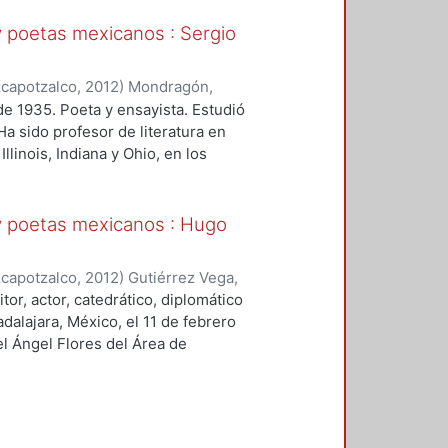
y poetas mexicanos : Sergio
zcapotzalco
,
2012
)
Mondragón,
conductor
;
Chao Fuente, Federico
e 1935. Poeta y ensayista. Estudió
a sido profesor de literatura en
linois, Indiana y Ohio, en los
 literarias y de publicaciones del
e poesía El Corno Emplumado;
undador de Bandera; editor de
y poetas mexicanos : Hugo
s Budistas. Becario del Centro
SNCA desde 2000. Premio Xavier
zcapotzalco
,
2012
)
Gutiérrez Vega,
r su libro Hojarasca. Fuente:
or
;
Chao Fuente, Federico José,
or, actor, catedrático, diplomático
/www.elem.mx/autor/datos/1753
alajara, México, el 11 de febrero
el Ángel Flores del Área de
 la Universidad Autónoma