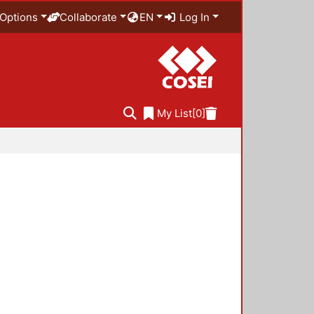
Options
Collaborate
EN
Log In
My List
[0]