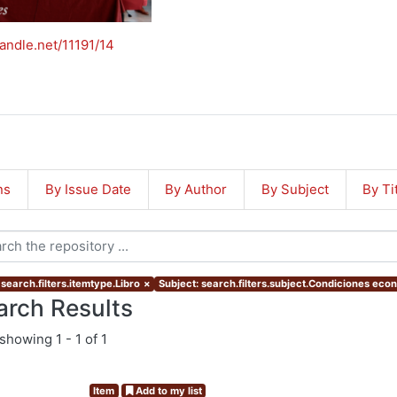
handle.net/11191/14
ns
By Issue Date
By Author
By Subject
By Ti
search.filters.itemtype.Libro
×
Subject: search.filters.subject.Condiciones eco
arch Results
showing
1 - 1 of 1
Item
Add to my list