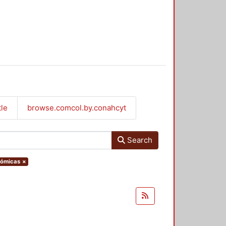
tle
browse.comcol.by.conahcyt
Search
nómicas
×