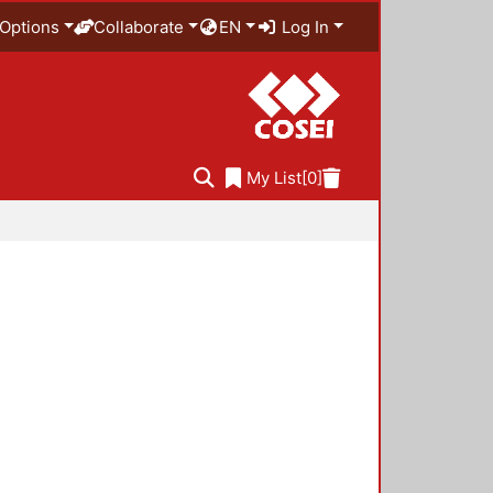
Options
Collaborate
EN
Log In
My List
[0]