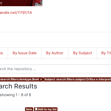
handle.net/11191/14
ns
By Issue Date
By Author
By Subject
By Ti
 search.filters.itemtype.Book
×
Subject: search.filters.subject.Crítica e interpre
arch Results
showing
1 - 8 of 8
Item
Add to my list