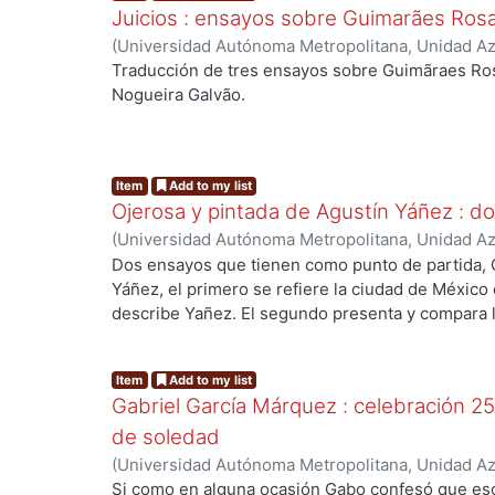
Juicios : ensayos sobre Guimarães Ros
(
Universidad Autónoma Metropolitana, Unidad Azc
Sociales y Humanidades, Departamento de Human
Traducción de tres ensayos sobre Guimãraes Rosa, 
Galvão, Walnice Nogueira
;
Cervantes, Francisco, 
Nogueira Galvão.
Item
Add to my list
Ojerosa y pintada de Agustín Yáñez : d
(
Universidad Autónoma Metropolitana, Unidad Azc
Sociales y Humanidades, Departamento de Human
Dos ensayos que tienen como punto de partida, O
Marquet Montiel, Antonio
Yáñez, el primero se refiere la ciudad de México
describe Yañez. El segundo presenta y compara l
México, en Ojerosa y pintada de Yañez y la Regi
Fuentes.
Item
Add to my list
Gabriel García Márquez : celebración 25
de soledad
(
Universidad Autónoma Metropolitana, Unidad Azc
Sociales y Humanidades, Departamento de Human
Si como en alguna ocasión Gabo confesó que esc