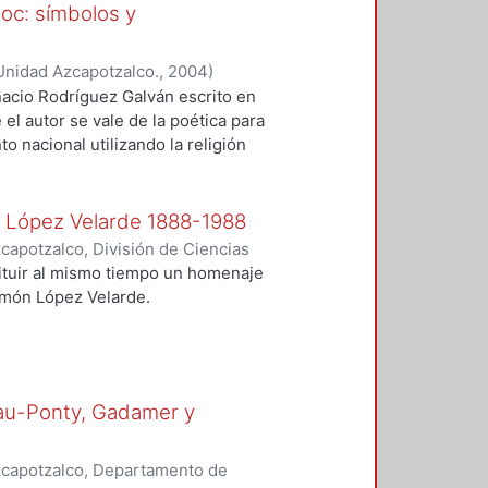
moc: símbolos y
Unidad Azcapotzalco.
,
2004
)
nacio Rodríguez Galván escrito en
el autor se vale de la poética para
o nacional utilizando la religión
s del elemento indígena con la
 que resucita y profetiza, con la
venir del poeta, pero también el
n López Velarde 1888-1988
apotzalco, División de Ciencias
idades, Área de Literatura, Área
ituir al mismo tiempo un homenaje
onde Ortega, José Francisco
;
Ramón López Velarde.
a
;
Salazar Muro, Severino
;
Morales,
eau-Ponty, Gadamer y
zcapotzalco, Departamento de