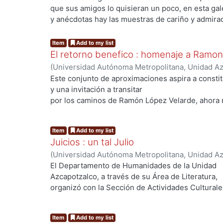
Conde Ortega, José Francisco, coordinador
;
Mata
que sus amigos lo quisieran un poco, en esta gal
Villafuerte, Arturo, coordinador
y anécdotas hay las muestras de cariño y admira
que el colombiano ha despertado entre nosotros.
25 años de Cien años de soledad, quisimos rendi
Item
Add to my list
a una obra que, según los patrones que maneja 
El retorno benefico : homenaje a Ramo
Luis Borges, ya reúne los requisitos para ser co
(
Universidad Autónoma Metropolitana, Unidad Azc
clásica. Novela de múltiples mensajes, Cien año
Sociales y Humanidades, Departamento de Human
Este conjunto de aproximaciones aspira a consti
reafirma el sentido de que este modo de expresi
Quirarte, Vicente
;
Conde Ortega, José Francisco
y una invitación a transitar
completo y complejo, el más vital y apetecible, p
Leyva, Edelmira
;
Alegría de la Colina, Margarita
;
S
por los caminos de Ramón López Velarde, ahora 
no en vano un autor, como Gabriel García Márqu
Josefina
a escribir y le dedica interminables horas a la cr
mundos imaginarios y armoniosos.
Item
Add to my list
Juicios : un tal Julio
(
Universidad Autónoma Metropolitana, Unidad Azc
Coordinación de Extensión Universitaria
,
1985
)
C
El Departamento de Humanidades de la Unidad
Rivas Iturralde, Vladimiro
;
López Aguilar, Enrique
Azcapotzalco, a través de su Área de Literatura,
Edelmira
organizó con la Sección de Actividades Culturale
el ciclo Un tal Julio, en julio de 1984. Los cinco t
que aqui se reúnen pretenden aproximarse a la o
Item
Add to my list
mediante la literatura, la fotografía, la integració