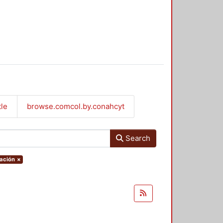
tle
browse.comcol.by.conahcyt
Search
tación
×