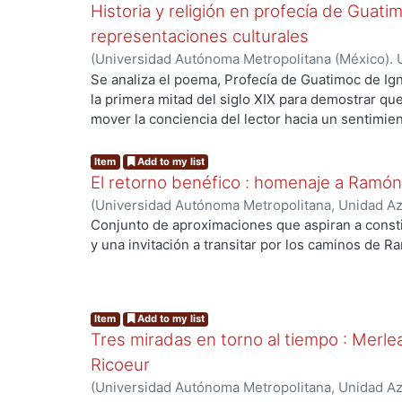
Historia y religión en profecía de Guati
relaciones entre juego, vida y amor.
representaciones culturales
(
Universidad Autónoma Metropolitana (México). 
Alegría de la Colina, Margarita
Se analiza el poema, Profecía de Guatimoc de Ig
la primera mitad del siglo XIX para demostrar que 
mover la conciencia del lector hacia un sentimient
como elemento mediatizador, haciendo la síntesi
moral cristiana para construir el mito de un héroe
Item
Add to my list
autoridad que le da esa doble investidura, el por
El retorno benéfico : homenaje a Ramó
futuro de México.
(
Universidad Autónoma Metropolitana, Unidad Azc
Sociales y Humanidades, Departamento de Human
Conjunto de aproximaciones que aspiran a const
de Historia de México
,
1988
)
Quirarte, Vicente
;
C
y una invitación a transitar por los caminos de 
Rodríguez, Blanca
;
Alegría de la Colina, Margarit
Josefina
;
Ramírez Leyva, Edelmira
Item
Add to my list
Tres miradas en torno al tiempo : Merl
Ricoeur
(
Universidad Autónoma Metropolitana, Unidad A