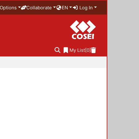
Options
Collaborate
EN
Log In
My List
[0]