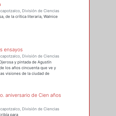
a
apotzalco, División de Ciencias
idades, Área de Literatura
,
1985
)
de la crítica literaria, Walnice
traductor
os ensayos
apotzalco, División de Ciencias
idades, Área de Literatura
,
1989
)
jerosa y pintada de Agustín
 de los años cincuenta que ve y
as visiones de la ciudad de
ón más transparente de Carlos
o. aniversario de Cien años
apotzalco, División de Ciencias
idades, Área de Literatura
,
1992
)
ribía para