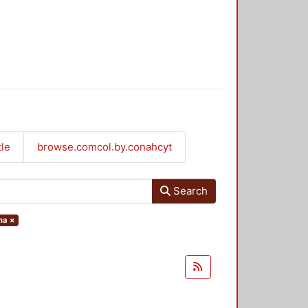
tle
browse.comcol.by.conahcyt
Search
na
×