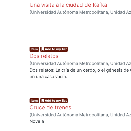
Una visita a la ciudad de Kafka
(
Universidad Autónoma Metropolitana, Unidad Azc
Sociales y Humanidades, Departamento de Human
Mata Juárez, Oscar
ng...
Item
Add to my list
Dos relatos
(
Universidad Autónoma Metropolitana, Unidad Azc
Sociales y Humanidades, Departamento de Human
Dos relatos: La cría de un cerdo, o el génesis de
Jimenez Castillo, Manuel
en una casa vacía.
ng...
Item
Add to my list
Cruce de trenes
(
Universidad Autónoma Metropolitana, Unidad Azc
Sociales y Humanidades, Departamento de Human
Novela
Ramírez, Carlos