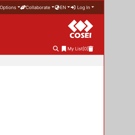
Options
Collaborate
EN
Log In
My List
[0]