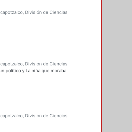
apotzalco, División de Ciencias
idades, Área de Literatura
,
1981
)
apotzalco, División de Ciencias
idades, Área de Literatura
,
1981
)
 un político y La niña que moraba
apotzalco, División de Ciencias
idades, Área de Literatura
,
1981
)