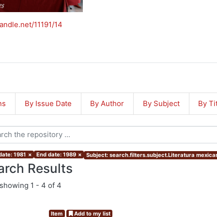
handle.net/11191/14
ns
By Issue Date
By Author
By Subject
By Ti
date: 1981
×
End date: 1989
×
Subject: search.filters.subject.Literatura mexica
arch Results
showing
1 - 4 of 4
Item
Add to my list