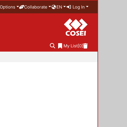
Options
Collaborate
EN
Log In
My List
[0]