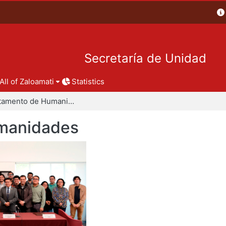
Secretaría de Unidad
All of Zaloamati
Statistics
Departamento de Humanidades
manidades