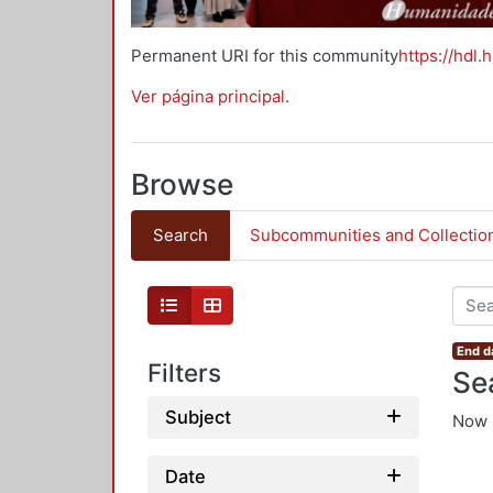
Permanent URI for this community
https://hdl.
Ver página principal
.
Browse
Search
Subcommunities and Collectio
End d
Filters
Se
Subject
Now 
Date