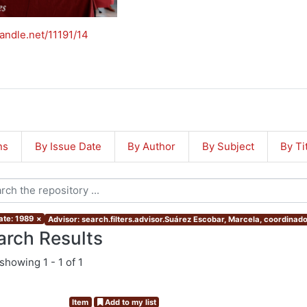
handle.net/11191/14
ns
By Issue Date
By Author
By Subject
By Ti
ate: 1989
×
Advisor: search.filters.advisor.Suárez Escobar, Marcela, coordinad
arch Results
showing
1 - 1 of 1
Item
Add to my list