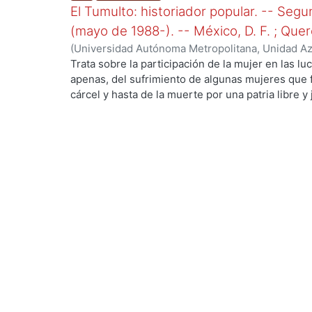
El Tumulto: historiador popular. -- Seg
(mayo de 1988-). -- México, D. F. ; Que
(
Universidad Autónoma Metropolitana, Unidad Azc
Sociales y Humanidades, Departamento de Huma
Trata sobre la participación de la mujer en las l
de Querétaro, Dirección de Extensión Universitar
apenas, del sufrimiento de algunas mujeres que f
cárcel y hasta de la muerte por una patria libre y
heróicos de Leona Vicario, Toña la China, Gertru
Domínguez e incluso de la güera Rodríguez, en f
México? Precursoras de la Revolución como la n
cobijó brotes rebeldes, la potosina Dolores Jim
innumerables artículos en contra del régimen de 
Trejo fundadora del
Centro Revolucionario de Chihuahua, o como Ca
vida por un ideal. Estas mujeres fueron el prece
femenina en las luchas sociales; antecedente tal 
Revolución pelearon al lado de sus hombres.