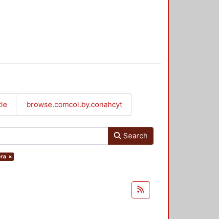
tle
browse.comcol.by.conahcyt
Search
ora
×