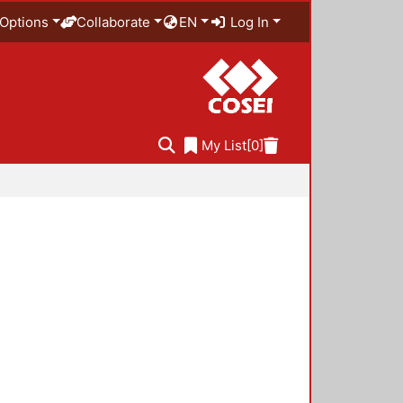
Options
Collaborate
EN
Log In
My List
[0]