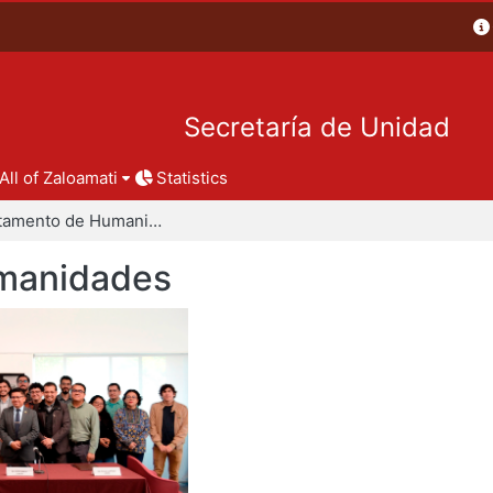
Secretaría de Unidad
All of Zaloamati
Statistics
Departamento de Humanidades
manidades