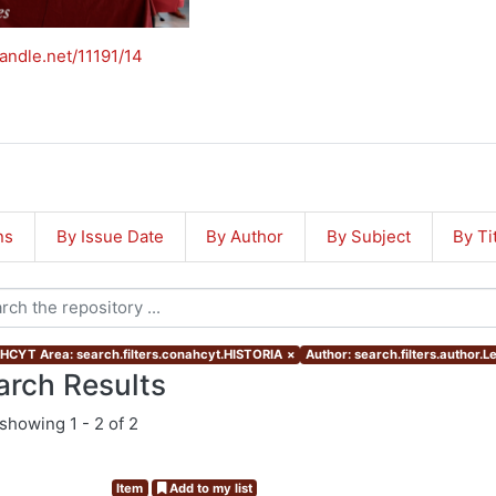
handle.net/11191/14
ns
By Issue Date
By Author
By Subject
By Ti
CYT Area: search.filters.conahcyt.HISTORIA
×
Author: search.filters.author.L
arch Results
showing
1 - 2 of 2
Item
Add to my list