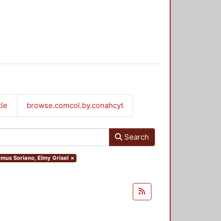
tle
browse.comcol.by.conahcyt
Search
emus Soriano, Elmy Grisel
×