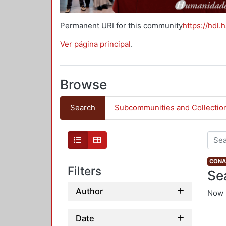
Permanent URI for this community
https://hdl.
Ver página principal
.
Browse
Search
Subcommunities and Collectio
CONAH
Filters
Se
Author
Now 
Date