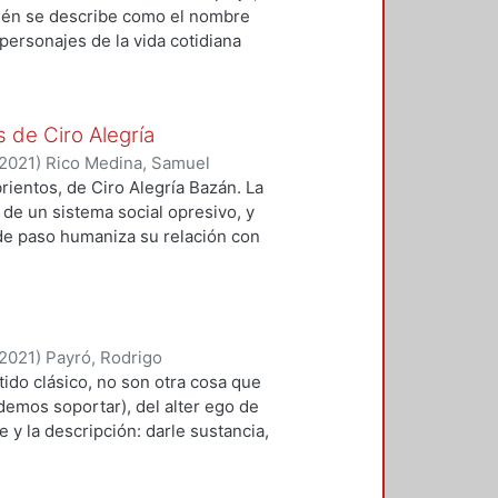
ambién se describe como el nombre
s estudios profesionales,
 personajes de la vida cotidiana
os, como no sea el bachillerato o
ico por su cantaleta repetitiva y
e, sino estas monjas de insólitos
 políticos de: izquierda, derecha o
an en cada aparición.
vir del presupuesto público.
 de Ciro Alegría
2021
)
Rico Medina, Samuel
ientos, de Ciro Alegría Bazán. La
a de un sistema social opresivo, y
de paso humaniza su relación con
 los animales. La bestialidad de
riles, es resultado de factores
emas, y sobre todo cuando los
adicionales dependían de la
2021
)
Payró, Rodrigo
recapitalistas” o de “antiguo
tido clásico, no son otra cosa que
icamente cada medio siglo, lo que
demos soportar), del alter ego de
ambrunas aterradoras que
 y la descripción: darle sustancia,
lo enteramente vivo; y así acotar,
oción, que es una mezcla de miedo