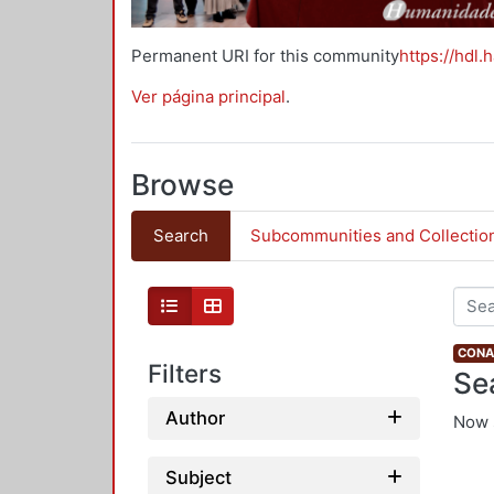
Permanent URI for this community
https://hdl.
Ver página principal
.
Browse
Search
Subcommunities and Collectio
CONAH
Filters
Se
Author
Now 
Subject