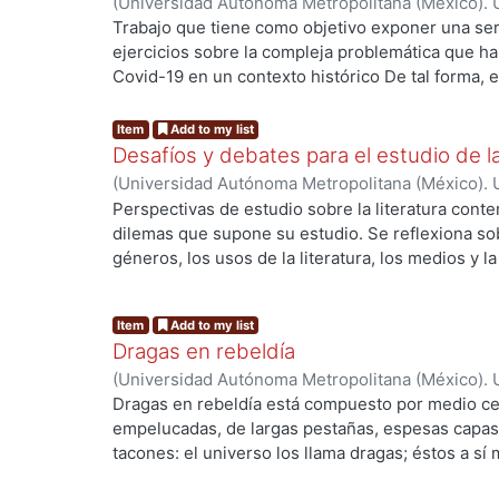
(
Universidad Autónoma Metropolitana (México). U
diálogo con autores y autoras casi desconocidos o
Ciencias Sociales y Humanidades.
,
2020
)
Marquet
Trabajo que tiene como objetivo exponer una seri
a lo que se encuentra con más facilidad.
Suárez, Alfredo
ejercicios sobre la compleja problemática que ha 
Covid-19 en un contexto histórico De tal forma, 
ng...
presenta una serie de documentos y ejercicios q
experiencia de usuario y de interacción, basada 
Item
Add to my list
enfrentan al peligro inminente de muerte. Ya sea
Desafíos y debates para el estudio de l
de la Odisea, por los vuelcos de la fortuna, com
(
Universidad Autónoma Metropolitana (México). U
Lucanor. Cada una de estas obras ofrece al estud
Ciencias Sociales y Humanidades.
,
2021
)
Samperi
Perspectivas de estudio sobre la literatura cont
vitales que se elaboran ante la amenaza letal.
Christian
;
Pappe, Silvia
;
Franco Neto, Mauro
;
Dia
dilemas que supone su estudio. Se reflexiona so
Rocío
;
Amaro Castro, Lorena
;
Padilla Chasing, Iv
géneros, los usos de la literatura, los medios y l
Camarillo, Itzel
;
Atahualpa Palacios, Daniel
;
Woods
sus problemáticas. Se parte de una discusión s
ng...
González Aktories, Susana
;
López Pérez, Blanca 
problema filosófico y literario. Se abarcan las f
Item
Add to my list
problematizadas de la narrativa; el concepto de 
Dragas en rebeldía
frente a expresiones como la autoficción y los g
(
Universidad Autónoma Metropolitana (México). 
a medios digitales y ambientes performativos. Co
Marquet, Antonio
Dragas en rebeldía está compuesto por medio ce
un punto de partida para la discusión sobre el est
empelucadas, de largas pestañas, espesas capas 
América Latina, en un momento en que su manife
tacones: el universo los llama dragas; éstos a sí
crítica a sus convenciones.
proviene del inglés (dressed as a girl), no del ver