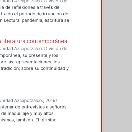
nidad Azcapotzalco. División de
, en su caso, aportar algo distinto
 Montiel, Antonio
;
Garibay
e de reflexiones a través de
traído el periodo de irrupción del
en Lectura, pandemia, escritura se
ue integran el diseño de una
en textos cuyos protagonistas se
 por las sirenas, como en el caso
a literatura contemporánea
o en el cuento X de El Conde
nidad Azcapotzalco. División de
iante diferentes estrategias
o Jiménez, Daniel
;
Sperling,
emporánea, su presente y los
conu, Diana
;
Romero Aguirre,
bre las representaciones, los
án Vicente
;
Chávez Díaz, Liliana
;
a tradición; sobre su continuidad y
ide Woods, Jarret Julián
;
obre el tiempo presente como
Estela
ormas convencionales ahora
género cuyos límites se discuten
éneros testimoniales; la expansión
Unidad Azcapotzalco.
,
2019
)
n este trabajo, se busca ofrecer
ntenar de entrevistas a señores
udio de la creación literaria en
de maquillaje y muy altos
stación es al mismo tiempo una
 mismas, también. El término
bo drag que significa arrastrar.