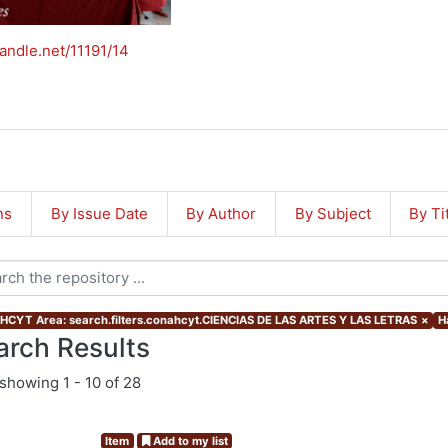
handle.net/11191/14
ns
By Issue Date
By Author
By Subject
By Ti
CYT Area: search.filters.conahcyt.CIENCIAS DE LAS ARTES Y LAS LETRAS
×
H
arch Results
showing
1 - 10 of 28
Item
Add to my list