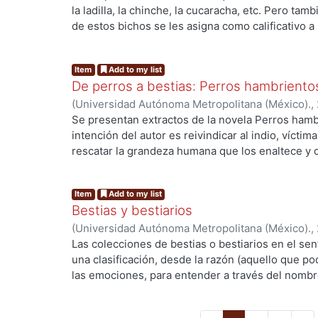
la ladilla, la chinche, la cucaracha, etc. Pero t
y con formaciones tan diversas que van desde lo
de estos bichos se les asigna como calificativo a
posgrados, hasta la ausencia de títulos académic
como, por ejemplo “grillos” a todo personaje polít
la secundaria. No es el hábito quien hace al monj
ng...
vacía, o el apelativo chapulín a los funcionarios y
integrismos quienes cosen los hábitos que cambi
Item
Add to my list
centro que han encontrado una manera fácil de vi
De perros a bestias: Perros hambrientos
(
Universidad Autónoma Metropolitana (México).
,
Se presentan extractos de la novela Perros hambr
intención del autor es reivindicar al indio, víctim
rescatar la grandeza humana que los enaltece y 
la naturaleza y por lo mismo con sus compañeros,
ng...
perros humanizados, adaptada a las labores pasto
Item
Add to my list
biológicos desencadenados por situaciones extr
Bestias y bestiarios
hombres campesinos y pastores de sociedades tr
(
Universidad Autónoma Metropolitana (México).
,
agricultura de temporal, propias de sociedades “p
Las colecciones de bestias o bestiarios en el sen
régimen” cuando las sequias se presentaban cícl
una clasificación, desde la razón (aquello que po
provocaba crisis económicas, incubadoras de h
las emociones, para entender a través del nombre
condenaban a la gente a la miseria.
forma y cuerpo a lo desconocido, a lo terrible, a 
ng...
en lo posible, el origen de esa indescifrable em