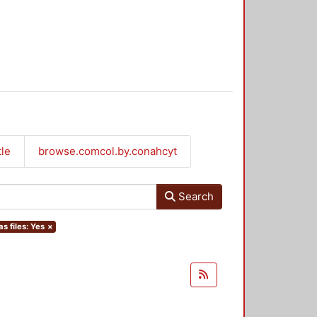
tle
browse.comcol.by.conahcyt
Search
as files: Yes
×