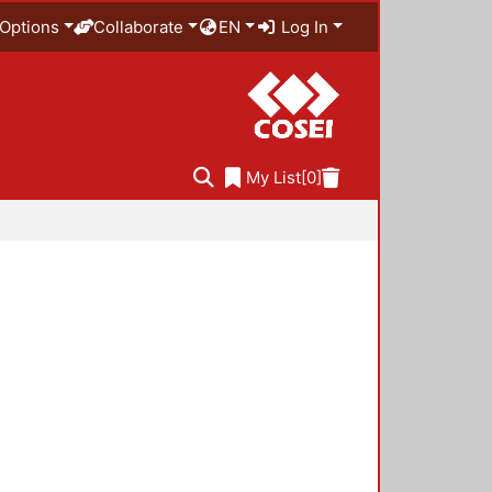
Options
Collaborate
EN
Log In
My List
[0]