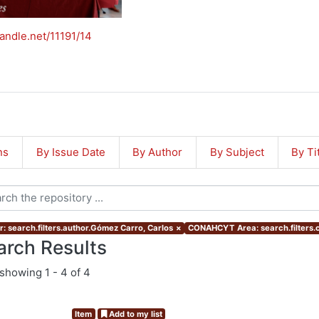
handle.net/11191/14
ns
By Issue Date
By Author
By Subject
By Ti
r: search.filters.author.Gómez Carro, Carlos
×
CONAHCYT Area: search.filters
arch Results
showing
1 - 4 of 4
Item
Add to my list