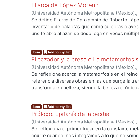
El arca de López Moreno
(
Universidad Autónoma Metropolitana (México).
,
Se define El arca de Caralampio de Roberto Ló
inventario de palabras que como culebras o aves 
uno lo abre al azar, se despliega en voces múltip
raíces más antiguas de donde, pleno, surge como 
ng...
los árboles, y que configura, el libro, una selva p
Item
Add to my list
arquetípicas y mortales que hacen de la historia
El cazador y la presa o La metamorfosis
donde la copula y los espejos se multiplican en 
(
Universidad Autónoma Metropolitana (México).
,
por virtud de una voz que nos llega desde las pr
Se reflexiona acerca la metamorfosis en el rein
vindicada multiplicación del fervor de los panes.
referencia diversas obras en las que surge la tran
transforma en belleza, siendo la belleza el único 
némesis de la bestia. Pero para conseguir la tra
ng...
el infierno de ser la bestia. El bien que trasciende
Item
Add to my list
augura el cielo.
Prólogo. Epifanía de la bestia
(
Universidad Autónoma Metropolitana (México).
,
Se reflexiona el primer lugar en la constante me
ocurre cuando, nos integramos a lo que no somos