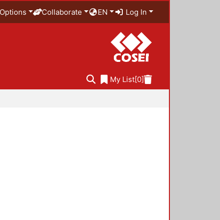
Options
Collaborate
EN
Log In
My List
[0]