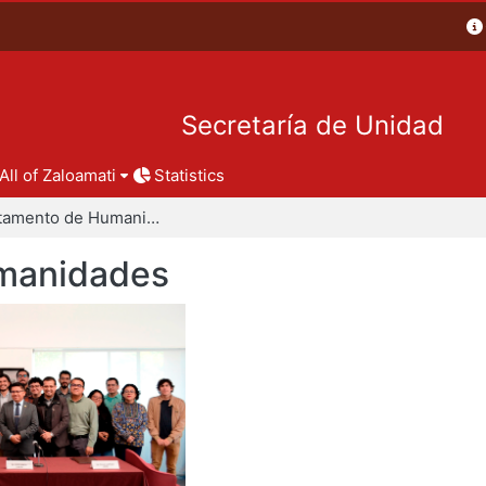
Secretaría de Unidad
All of Zaloamati
Statistics
Departamento de Humanidades
manidades