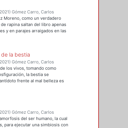
2021
)
Gómez Carro, Carlos
pez Moreno, como un verdadero
de rapina saltan del libro apenas
les y en parajes arraigados en las
las olas del mar o el verdor de
lena de leyendas, fabulas y figuras
 un presente perpetuo. Un lugar en
 de la bestia
hombres y bestias y se convierten,
2021
)
Gómez Carro, Carlos
ofundidades de nuestro ser, en la
o de los vivos, tomando como
sfiguración, la bestia se
antídoto frente al mal belleza es
nsfiguración es necesario pasar por
 a partir del mal, el infierno
2021
)
Gómez Carro, Carlos
tamorfosis del ser humano, la cual
, para ejecutar una simbiosis con