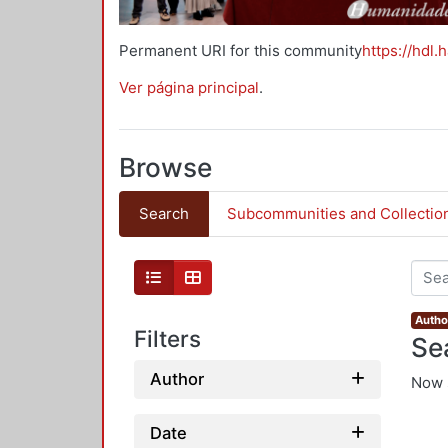
Permanent URI for this community
https://hdl.
Ver página principal
.
Browse
Search
Subcommunities and Collectio
Autho
Filters
Se
Author
Now 
Date