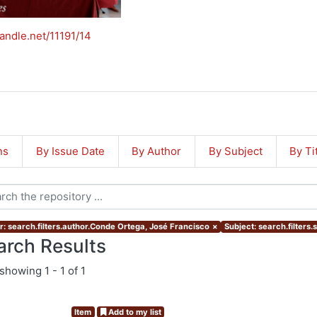
handle.net/11191/14
ns
By Issue Date
By Author
By Subject
By Ti
r: search.filters.author.Conde Ortega, José Francisco
×
Subject: search.filters
arch Results
showing
1 - 1 of 1
Item
Add to my list