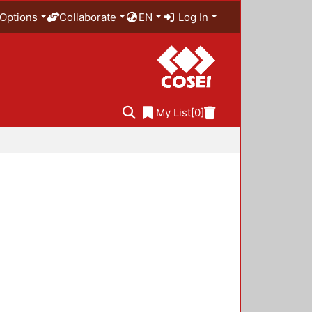
Options
Collaborate
EN
Log In
My List
[0]