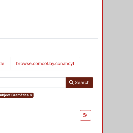
tle
browse.comcol.by.conahcyt
Search
.subject.Gramática
×