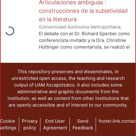
Articulaciones ambiguas :
construcciones de la subjetividad
Loading...
en la literatura
(
Universidad Autónoma Metropolitana,
Unidad Azcapotzalco, División de Ciencias
El debate con el Dr. Richard Sperber como
Sociales y Humanidades, Departamento
conferencista invitado y la Dra. Christine
de Humanidades
,
2004
)
Sperber, Richard
;
Hüttinger como comentarista, se realizó el
Hüttinger, Christine
;
Pappe Willenegger,
25 de noviembre 2002. Esta versión fue
Silvia
;
Dabrowski, Andrea, traductora
traducida del inglés por Andrea
Dabrowski. Sperber encuentra dos pistas,
This repository preserves and disseminates, in
la mal llamada "nueva subjetividad" para el
unrestricted open access, the teaching and research
caso de la literatura alemana, y la "nueva
output of UAM Azcapotzalco. It also includes some
sentimentalidad" para el de la española, y
administrative and graphic documents from the
las rastrea desde un origen similar: la
institution, as well as content from other institutions that
propuesta de las vanguardias "históricas"
are openly accessible and of interest to our community.
de transformar la vida cotidiana, y dos
formas distintas de retomar esa
propuesta: por un lado el movimiento
Cookie
Privacy
End User
Send
footer.link.contac
estudiantil alemán ("politización de la
settings
policy
Agreement
Feedback
subjetividad basada en la teoría" ante todo