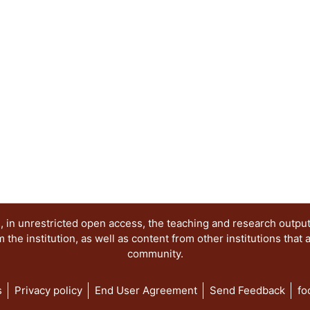
 in unrestricted open access, the teaching and research outpu
he institution, as well as content from other institutions that 
community.
s
Privacy policy
End User Agreement
Send Feedback
fo