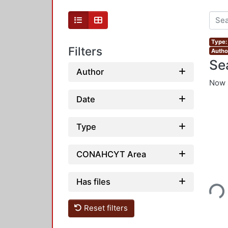
Type:
Filters
Autho
Se
Author
Now 
Date
Type
CONAHCYT Area
Loading...
Has files
Reset filters