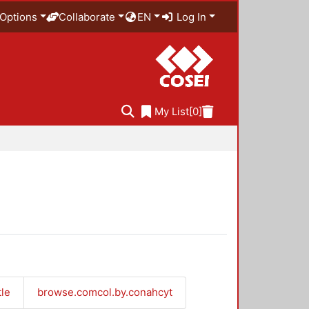
Options
Collaborate
EN
Log In
My List
[0]
tle
browse.comcol.by.conahcyt