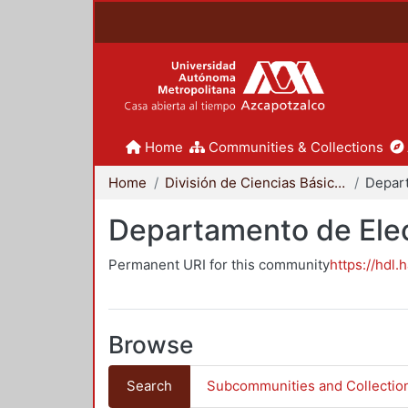
Home
Communities & Collections
Home
División de Ciencias Básicas e Ingeniería
Departamento de Elec
Permanent URI for this community
https://hdl.
Browse
Search
Subcommunities and Collectio