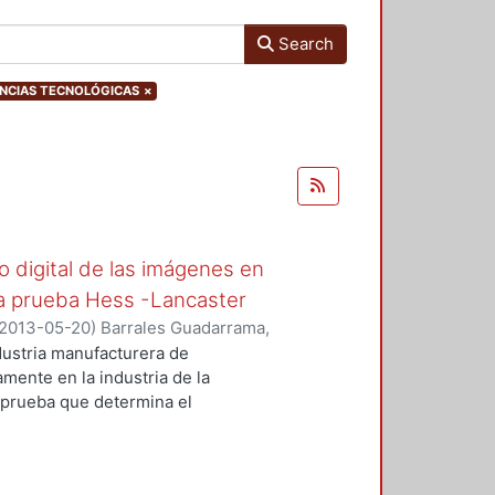
Search
IENCIAS TECNOLÓGICAS
×
 digital de las imágenes en
la prueba Hess -Lancaster
2013-05-20
)
Barrales Guadarrama,
Ezequiel
;
Vazquez Ceron, Ernesto
dustria manufacturera de
;
Bautista Piedras, César
mente en la industria de la
 prueba que determina el
isis oculomotora.