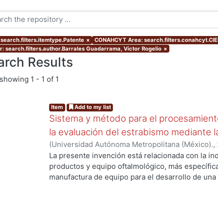
 search.filters.itemtype.Patente
×
CONAHCYT Area: search.filters.conahcyt.C
r: search.filters.author.Barrales Guadarrama, Víctor Rogelio
×
arch Results
showing
1 - 1 of 1
Item
Add to my list
Sistema y método para el procesamiento
la evaluación del estrabismo mediante 
(
Universidad Autónoma Metropolitana (México).
,
Víctor Rogelio
;
RODRIGUEZ RODRIGUEZ, Meliton 
La presente invención está relacionada con la in
Rodrigo
;
BARRALES-GUADARRAMA, RAYMUNDO
productos y equipo oftalmológico, más específica
manufactura de equipo para el desarrollo de una
tratamiento para corregir el estrabismo y/o parál