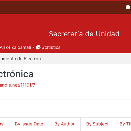
Secretaría de Unidad
All of Zaloamati
Statistics
Departamento de Electrónica
trónica
handle.net/11191/7
ns
By Issue Date
By Author
By Subject
By Ti