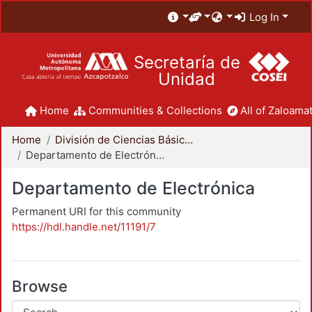
Log In
Secretaría de
Unidad
Home
Communities & Collections
All of Zaloamat
Home
División de Ciencias Básicas e Ingeniería
Departamento de Electrónica
Departamento de Electrónica
Permanent URI for this community
https://hdl.handle.net/11191/7
Browse