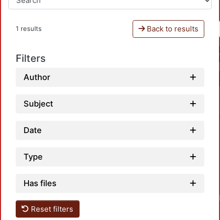
Back to results
1 results
Filters
Author
Subject
Date
Type
Has files
Loadi
Reset filters