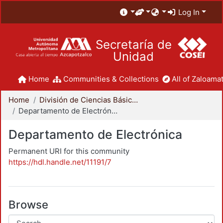
Log In
Secretaría de
Unidad
Home
Communities & Collections
All of Zaloamat
Home
División de Ciencias Básicas e Ingeniería
Departamento de Electrónica
Departamento de Electrónica
Permanent URI for this community
https://hdl.handle.net/11191/7
Browse