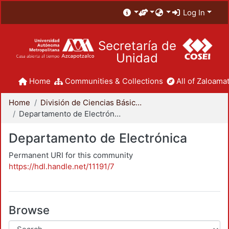
Log In
Secretaría de
Unidad
Home
Communities & Collections
All of Zaloamat
Home
División de Ciencias Básicas e Ingeniería
Departamento de Electrónica
Departamento de Electrónica
Permanent URI for this community
https://hdl.handle.net/11191/7
Browse